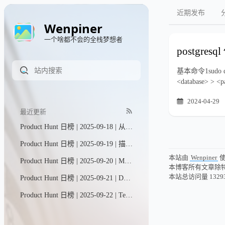
近期发布
Wenpiner
一个啥都不会的全栈梦想者
postgres
基本命令1sudo doc
<database> > <
2024-04-29
最近更新
Product Hunt 日榜 | 2025-09-18 | 从网站实时抓取真实数据并导入Univers（我们的电子表格引擎，在GitHub上已获得27.5k星标！）。在这里，您可以提问、通过交互式表格和图表进行可视化分析，还能进行数据切片、多维筛选及导出——所有操作一站式完成。
Product Hunt 日榜 | 2025-09-19 | 描述您的活动，即刻获得精美的报名页面、邀请函等更多内容。通过直观的编辑工具调整细节，AI将为您完成繁重工作。特别适合渴望举办专业活动却不愿在各种工具间来回切换的个人与团队。
本站由
Wenpiner
Product Hunt 日榜 | 2025-09-20 | MagicLight助您轻松将任意脚本转化为电影级故事视频——仅需几分钟。无论是制作YouTube内容、儿童故事、广告还是品牌宣传片，MagicLight作为智能故事视频助手，让叙事创作变得毫不费力。
本博客所有文章除
本站总访问量
1329
Product Hunt 日榜 | 2025-09-21 | Dart现已将AI聊天与智能代理融合，打造出独具一格的项目管理工具。只需与AI对话，即可轻松完成项目 brainstorming、规划与进度追踪。您还能部署专业化甚至定制化的智能代理，让它们高效执行任何已规划的工作任务。
Product Hunt 日榜 | 2025-09-22 | Teable让您的数据即刻转化为行动。无论是客户信息、发票记录，还是批量营销图文生成，所有数据处理工作都变得前所未有的简单高效。