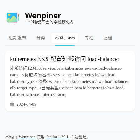
Wenpiner
一个啥都不会的全栈梦想者
近期发布
分类
标签：aws
专栏
归档
kubernetes EKS 配置外部访问 load-balancer
外部访问1234567service.beta.kubernetes.io/aws-load-balancer-
name: <负载均衡名称>service.beta.kubernetes.io/aws-load-
balancer-type: <类型>service.beta.kubernetes.io/aws-load-balancer-
nlb-target-type: <目标类型>service.beta.kubernetes.io/aws-load-
balancer-scheme: internet-facing
2024-04-09
本站由
Wenpiner
使用
Stellar 1.29.1
主题创建。