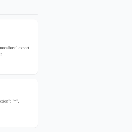
alhost" export
t
tion": "*",