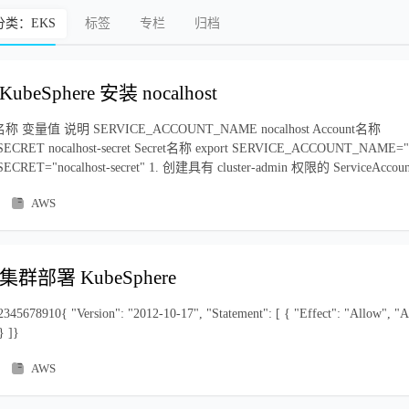
分类：EKS
标签
专栏
归档
KubeSphere 安装 nocalhost
变量值 说明 SERVICE_ACCOUNT_NAME nocalhost Account名称
RET nocalhost-secret Secret名称 export SERVICE_ACCOUNT_NAME="noc
RET="nocalhost-secret" 1. 创建具有 cluster-admin 权限的 ServiceAccoun
AWS
 集群部署 KubeSphere
8910{ "Version": "2012-10-17", "Statement": [ { "Effect": "Allow", "Ac
} ]}
AWS