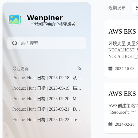
近期发布
Wenpiner
一个啥都不会的全栈梦想者
AWS EKS 
环境变量 变量名称 
NOCALHOST_SEC
NOCALHOST_SEC
最近更新
2024-10-03
Product Hunt 日榜 | 2025-09-18 | 从网站实时抓取真实数据并导入Univers（我们的电子表格引擎，在GitHub上已获得27.5k星标！）。在这里，您可以提问、通过交互式表格和图表进行可视化分析，还能进行数据切片、多维筛选及导出——所有操作一站式完成。
Product Hunt 日榜 | 2025-09-19 | 描述您的活动，即刻获得精美的报名页面、邀请函等更多内容。通过直观的编辑工具调整细节，AI将为您完成繁重工作。特别适合渴望举办专业活动却不愿在各种工具间来回切换的个人与团队。
AWS EKS
Product Hunt 日榜 | 2025-09-20 | MagicLight助您轻松将任意脚本转化为电影级故事视频——仅需几分钟。无论是制作YouTube内容、儿童故事、广告还是品牌宣传片，MagicLight作为智能故事视频助手，让叙事创作变得毫不费力。
AWS创建策略1234567
Product Hunt 日榜 | 2025-09-21 | Dart现已将AI聊天与智能代理融合，打造出独具一格的项目管理工具。只需与AI对话，即可轻松完成项目 brainstorming、规划与进度追踪。您还能部署专业化甚至定制化的智能代理，让它们高效执行任何已规划的工作任务。
"Resource": "*" 
Product Hunt 日榜 | 2025-09-22 | Teable让您的数据即刻转化为行动。无论是客户信息、发票记录，还是批量营销图文生成，所有数据处理工作都变得前所未有的简单高效。
2024-02-28