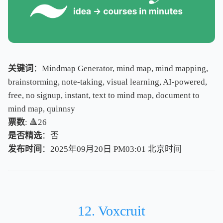
关键词
：Mindmap Generator, mind map, mind mapping,
brainstorming, note-taking, visual learning, AI-powered,
free, no signup, instant, text to mind map, document to
mind map, quinnsy
票数
: 🔺26
是否精选
：否
发布时间
：2025年09月20日 PM03:01
北
京
时
间
北
京
时
间
12. Voxcruit