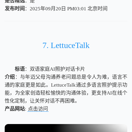
是否精选
：是
发布时间
：2025年09月20日 PM03:01
北
京
时
间
北
京
时
间
7. LettuceTalk
标语
：双语家庭AI照护对话卡片
介绍
：与年迈父母沟通养老问题总是令人为难，语言不
通的家庭更是如此。LettuceTalk通过多语言照护提示功
能，为全家创造轻松愉快的沟通体验，更支持AI在线个
性化定制，让关怀对话不再困难。
产品网站
:
点击访问