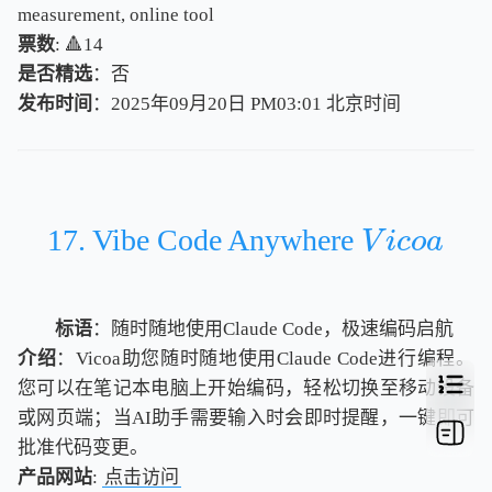
measurement, online tool
票数
: 🔺14
是否精选
：否
发布时间
：2025年09月20日 PM03:01
北
京
时
间
北
京
时
间
17. Vibe Code Anywhere
V
i
c
o
a
V
i
c
o
a
标语
：随时随地使用Claude Code，极速编码启航
介绍
：Vicoa助您随时随地使用Claude Code进行编程。
您可以在笔记本电脑上开始编码，轻松切换至移动设备
或网页端；当AI助手需要输入时会即时提醒，一键即可
批准代码变更。
产品网站
:
点击访问