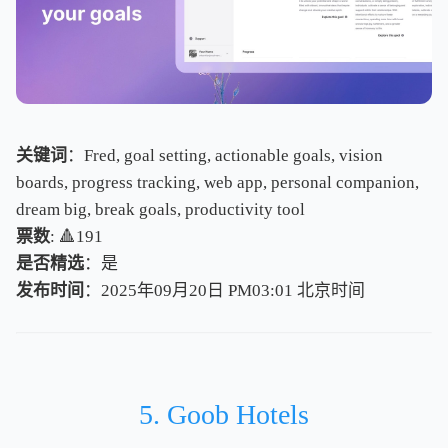
关键词
：Fred, goal setting, actionable goals, vision
boards, progress tracking, web app, personal companion,
dream big, break goals, productivity tool
票数
: 🔺191
是否精选
：是
发布时间
：2025年09月20日 PM03:01
北
京
时
间
北
京
时
间
5. Goob Hotels