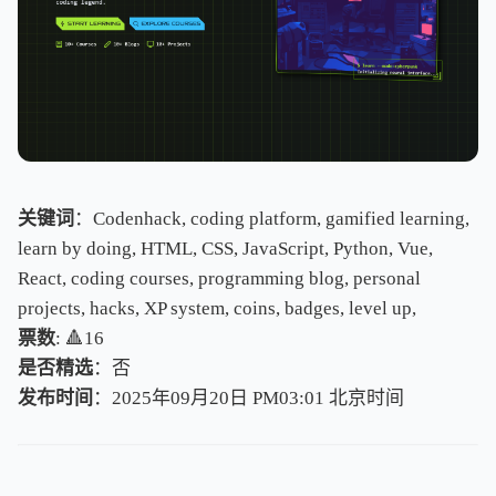
关键词
：Codenhack, coding platform, gamified learning,
learn by doing, HTML, CSS, JavaScript, Python, Vue,
React, coding courses, programming blog, personal
projects, hacks, XP system, coins, badges, level up,
票数
: 🔺16
是否精选
：否
发布时间
：2025年09月20日 PM03:01
北
京
时
间
北
京
时
间