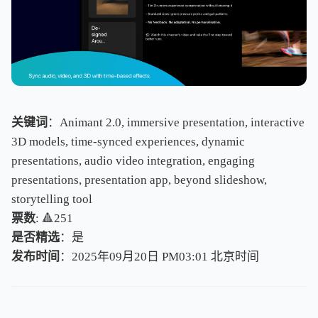
关键词
：Animant 2.0, immersive presentation, interactive
3D models, time-synced experiences, dynamic
presentations, audio video integration, engaging
presentations, presentation app, beyond slideshow,
storytelling tool
票数
: 🔺251
是否精选
：是
发布时间
：2025年09月20日 PM03:01
北
京
时
间
北
京
时
间