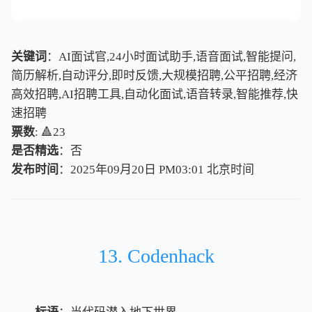
关键词
：AI面试官,24小时面试助手,语音面试,智能提问,
简历解析,自动评分,即时反馈,大规模招聘,公平招聘,经济
高效招聘,AI招聘工具,自动化面试,语音转录,智能推荐,快
速招聘
票数
: 🔺23
是否精选
：否
发布时间
：2025年09月20日 PM03:01
北
京
时
间
北
京
时
间
13. Codenhack