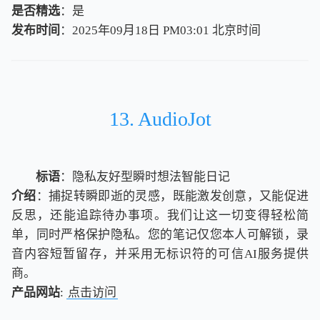
是否精选
：是
发布时间
：2025年09月18日 PM03:01
北
京
时
间
北
京
时
间
13. AudioJot
标语
：隐私友好型瞬时想法智能日记
介绍
：捕捉转瞬即逝的灵感，既能激发创意，又能促进
反思，还能追踪待办事项。我们让这一切变得轻松简
单，同时严格保护隐私。您的笔记仅您本人可解锁，录
音内容短暂留存，并采用无标识符的可信AI服务提供
商。
产品网站
:
点击访问