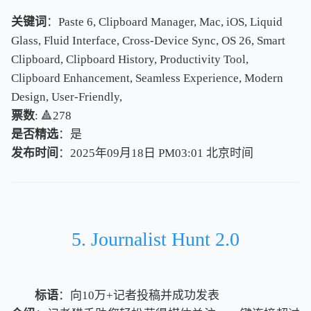
关键词
：Paste 6, Clipboard Manager, Mac, iOS, Liquid
Glass, Fluid Interface, Cross-Device Sync, OS 26, Smart
Clipboard, Clipboard History, Productivity Tool,
Clipboard Enhancement, Seamless Experience, Modern
Design, User-Friendly,
票数
: 🔺278
是否精选
：是
发布时间
：2025年09月18日 PM03:01
北
京
时
间
北
京
时
间
5. Journalist Hunt 2.0
标语
：向10万+记者投稿并成功发表