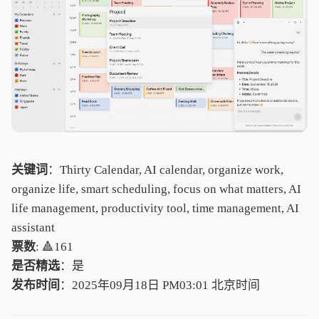
关键词
：Thirty Calendar, AI calendar, organize work,
organize life, smart scheduling, focus on what matters, AI
life management, productivity tool, time management, AI
assistant
票数
: 🔺161
是否精选
：是
发布时间
：2025年09月18日 PM03:01
北
京
时
间
北
京
时
间