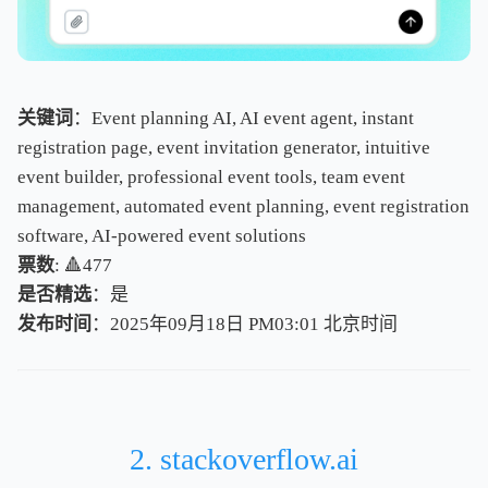
关键词
：Event planning AI, AI event agent, instant
registration page, event invitation generator, intuitive
event builder, professional event tools, team event
management, automated event planning, event registration
software, AI-powered event solutions
票数
: 🔺477
是否精选
：是
发布时间
：2025年09月18日 PM03:01
北
京
时
间
北
京
时
间
2. stackoverflow.ai