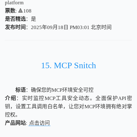
platform
票数
: 🔺108
是否精选
：是
发布时间
：2025年09月18日 PM03:01
北
京
时
间
北
京
时
间
15. MCP Snitch
标语
：确保您的MCP环境安全可控
介绍
：实时监控MCP工具安全动态。全面保护API密
钥，设置工具调用白名单，让您对MCP环境拥有绝对掌
控权。
产品网站
:
点击访问