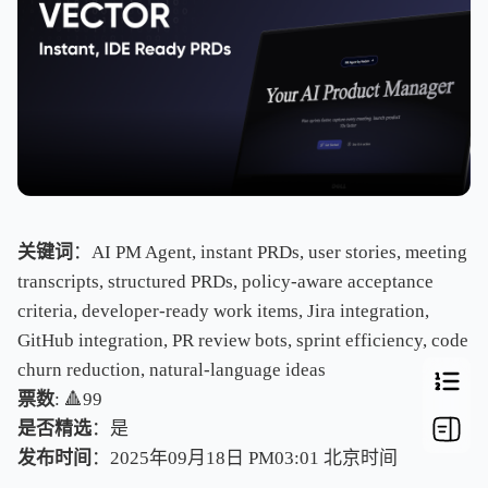
关键词
：AI PM Agent, instant PRDs, user stories, meeting
transcripts, structured PRDs, policy-aware acceptance
criteria, developer-ready work items, Jira integration,
GitHub integration, PR review bots, sprint efficiency, code
churn reduction, natural-language ideas
票数
: 🔺99
是否精选
：是
发布时间
：2025年09月18日 PM03:01
北
京
时
间
北
京
时
间