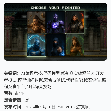
关键词
：AI编程竞技,代码模型对决,真实编程任务,开发
者投票,模型训练数据,无合成测试,代码性能,诚实评估,编
程竞赛平台,AI代码竞技场
票数
: 🔺116
是否精选
：是
发布时间
：2025年09月16日 PM03:01
北
京
时
间
北
京
时
间