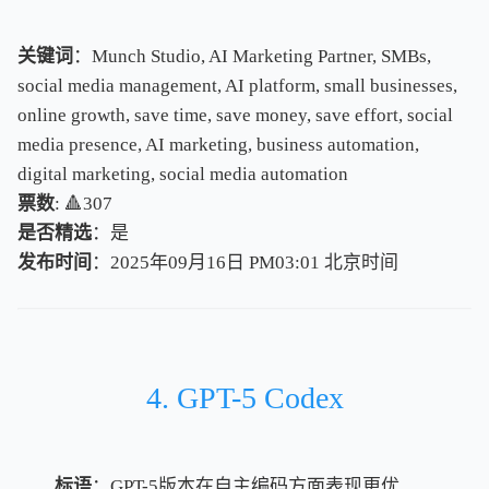
关键词
：Munch Studio, AI Marketing Partner, SMBs,
social media management, AI platform, small businesses,
online growth, save time, save money, save effort, social
media presence, AI marketing, business automation,
digital marketing, social media automation
票数
: 🔺307
是否精选
：是
发布时间
：2025年09月16日 PM03:01
北
京
时
间
北
京
时
间
4. GPT-5 Codex
标语
：GPT-5版本在自主编码方面表现更优