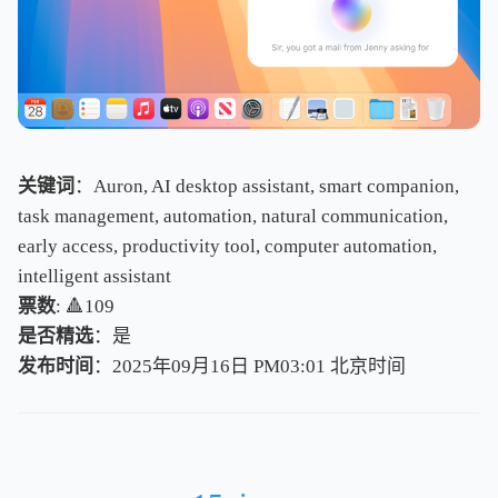
关键词
：Auron, AI desktop assistant, smart companion,
task management, automation, natural communication,
early access, productivity tool, computer automation,
intelligent assistant
票数
: 🔺109
是否精选
：是
发布时间
：2025年09月16日 PM03:01
北
京
时
间
北
京
时
间