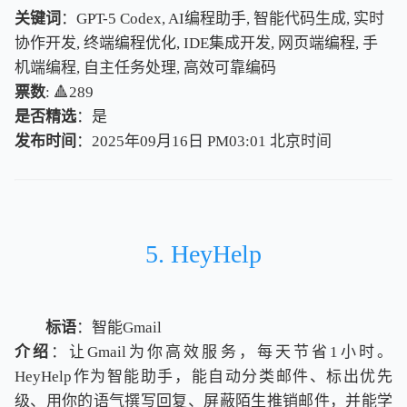
关键词
：GPT-5 Codex, AI编程助手, 智能代码生成, 实时
协作开发, 终端编程优化, IDE集成开发, 网页端编程, 手
机端编程, 自主任务处理, 高效可靠编码
票数
: 🔺289
是否精选
：是
发布时间
：2025年09月16日 PM03:01
北
京
时
间
北
京
时
间
5. HeyHelp
标语
：智能Gmail
介绍
：让Gmail为你高效服务，每天节省1小时。
HeyHelp作为智能助手，能自动分类邮件、标出优先
级、用你的语气撰写回复、屏蔽陌生推销邮件，并能学