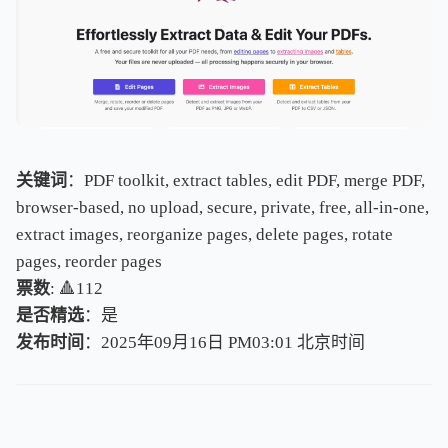
关键词
：PDF toolkit, extract tables, edit PDF, merge PDF,
browser-based, no upload, secure, private, free, all-in-one,
extract images, reorganize pages, delete pages, rotate
pages, reorder pages
票数
: 🔺112
是否精选
：是
发布时间
：2025年09月16日 PM03:01
北
京
时
间
北
京
时
间