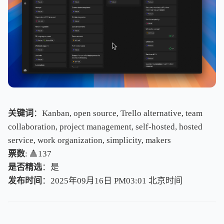
关键词
：Kanban, open source, Trello alternative, team
collaboration, project management, self-hosted, hosted
service, work organization, simplicity, makers
票数
: 🔺137
是否精选
：是
发布时间
：2025年09月16日 PM03:01
北
京
时
间
北
京
时
间