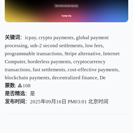
关键词
：icpay, crypto payments, global payment
processing, sub-2 second settlements, low fees,
programmable transactions, Stripe alternative, Internet
Computer, borderless payments, cryptocurrency
transactions, fast settlements, cost-effective payments,
blockchain payments, decentralized finance, De
票数
: 🔺108
是否精选
：是
发布时间
：2025年09月16日 PM03:01
北
京
时
间
北
京
时
间