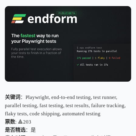
关键词
：Playwright, end-to-end testing, test runner,
parallel testing, fast testing, test results, failure tracking,
flaky tests, code shipping, automated testing
票数
: 🔺203
是否精选
：是