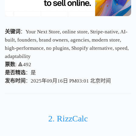
关键词
：Your Next Store, online store, Stripe-native, AI-
built, founders, brand owners, agencies, modern store,
high-performance, no plugins, Shopify alternative, speed,
adaptability
票数
: 🔺492
是否精选
：是
发布时间
：2025年09月16日 PM03:01
北
京
时
间
北
京
时
间
2. RizzCalc