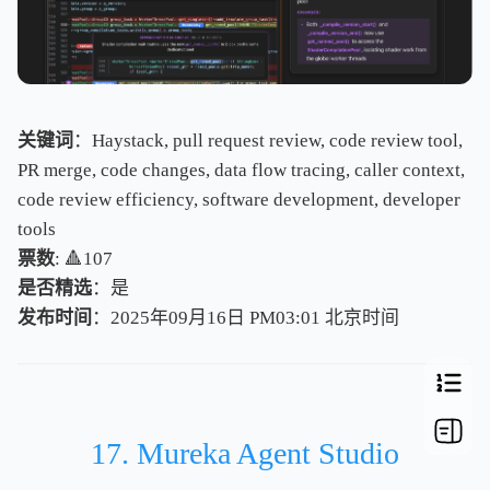
关键词
：Haystack, pull request review, code review tool,
PR merge, code changes, data flow tracing, caller context,
code review efficiency, software development, developer
tools
票数
: 🔺107
是否精选
：是
发布时间
：2025年09月16日 PM03:01
北
京
时
间
北
京
时
间
17. Mureka Agent Studio