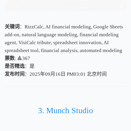
关键词
：RizzCalc, AI financial modeling, Google Sheets
add-on, natural language modeling, financial modeling
agent, VisiCalc tribute, spreadsheet innovation, AI
spreadsheet tool, financial analysis, automated modeling
票数
: 🔺367
是否精选
：是
发布时间
：2025年09月16日 PM03:01
北
京
时
间
北
京
时
间
3. Munch Studio