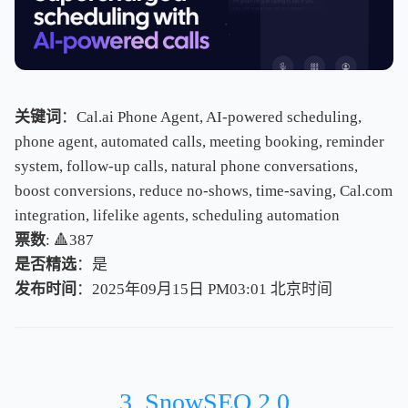
关键词
：Cal.ai Phone Agent, AI-powered scheduling,
phone agent, automated calls, meeting booking, reminder
system, follow-up calls, natural phone conversations,
boost conversions, reduce no-shows, time-saving, Cal.com
integration, lifelike agents, scheduling automation
票数
: 🔺387
是否精选
：是
发布时间
：2025年09月15日 PM03:01
北
京
时
间
北
京
时
间
3. SnowSEO 2.0