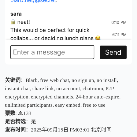
关键词
：Blarb, free web chat, no sign up, no install,
instant chat, share link, no account, chatroom, P2P
encryption, encrypted channels, 24-hour auto-expire,
unlimited participants, easy embed, free to use
票数
: 🔺133
是否精选
：是
发布时间
：2025年09月15日 PM03:01
北
京
时
间
北
京
时
间