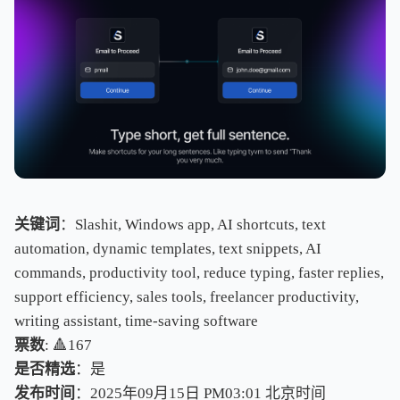
关键词
：Slashit, Windows app, AI shortcuts, text
automation, dynamic templates, text snippets, AI
commands, productivity tool, reduce typing, faster replies,
support efficiency, sales tools, freelancer productivity,
writing assistant, time-saving software
票数
: 🔺167
是否精选
：是
发布时间
：2025年09月15日 PM03:01
北
京
时
间
北
京
时
间