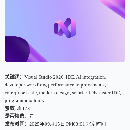
关键词
：Visual Studio 2026, IDE, AI integration,
developer workflow, performance improvements,
enterprise scale, modern design, smarter IDE, faster IDE,
programming tools
票数
: 🔺173
是否精选
：是
发布时间
：2025年09月15日 PM03:01
北
京
时
间
北
京
时
间