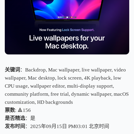
关键词
：Backdrop, Mac wallpaper, live wallpaper, video
wallpaper, Mac desktop, lock screen, 4K playback, low
CPU usage, wallpaper editor, multi-display support,
community platform, free trial, dynamic wallpaper, macOS
customization, HD backgrounds
票数
: 🔺156
是否精选
：是
发布时间
：2025年09月15日 PM03:01
北
京
时
间
北
京
时
间