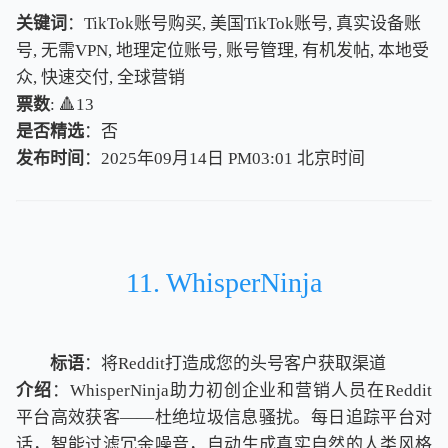
关键词
：TikTok账号购买, 美国TikTok账号, 真实设备账
号, 无需VPN, 地理定位账号, 账号管理, 有机发帖, 本地受
众, 快速交付, 全球营销
票数
: 🔺13
是否精选
：否
发布时间
：2025年09月14日 PM03:01
北
京
时
间
北
京
时
间
11. WhisperNinja
标语
：将Reddit打造成您的头号客户获取渠道
介绍
：WhisperNinja助力初创企业和营销人员在Reddit
平台高效获客——杜绝垃圾信息骚扰。每日追踪平台对
话，智能过滤冗余噪音，自动生成真实自然的人类风格