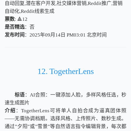
自动回复,潜在客户开发,社交媒体营销,Reddit推广,营销
自动化,Reddit线索生成
票数
: 🔺12
是否精选
：否
发布时间
：2025年09月14日 PM03:01
北
京
时
间
北
京
时
间
12. TogetherLens
标语
：AI合照：一键添加人脸，多样风格任选，秒
速生成图片
介绍
：TogetherLens可将单人自拍合成为逼真团体照
——无需协调档期。选择风格、上传照片、数秒生成。
通过”夕阳”或”雪景”等自然语言指令编辑背景，每次都