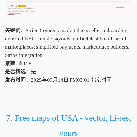
关键词
：Stripe Connect, marketplace, seller onboarding,
deferred KYC, simple payouts, unified dashboard, small
marketplaces, simplified payments, marketplace builders,
Stripe integration
票数
: 🔺158
是否精选
：是
发布时间
：2025年09月14日 PM03:01
北
京
时
间
北
京
时
间
7. Free maps of USA - vector, hi-res,
yours