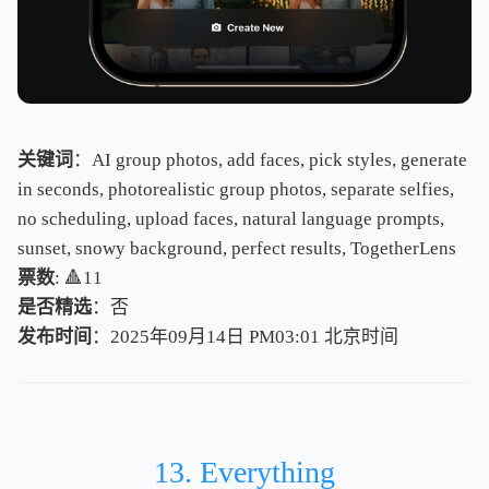
关键词
：AI group photos, add faces, pick styles, generate
in seconds, photorealistic group photos, separate selfies,
no scheduling, upload faces, natural language prompts,
sunset, snowy background, perfect results, TogetherLens
票数
: 🔺11
是否精选
：否
发布时间
：2025年09月14日 PM03:01
北
京
时
间
北
京
时
间
13. Everything