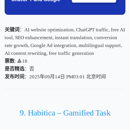
关键词
：AI website optimization, ChatGPT traffic, free AI
tool, SEO enhancement, instant translation, conversion
rate growth, Google Ad integration, multilingual support,
AI content rewriting, free traffic generation
票数
: 🔺18
是否精选
：否
发布时间
：2025年09月14日 PM03:01
北
京
时
间
北
京
时
间
9. Habitica – Gamified Task