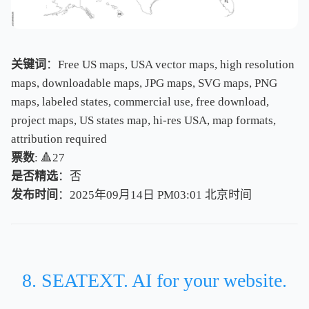
关键词
：Free US maps, USA vector maps, high resolution
maps, downloadable maps, JPG maps, SVG maps, PNG
maps, labeled states, commercial use, free download,
project maps, US states map, hi-res USA, map formats,
attribution required
票数
: 🔺27
是否精选
：否
发布时间
：2025年09月14日 PM03:01
北
京
时
间
北
京
时
间
8. SEATEXT. AI for your website.