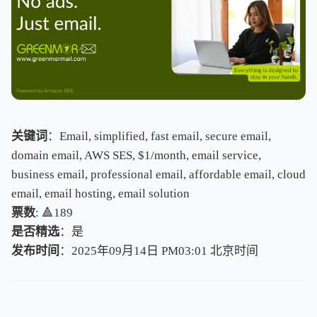
关键词
：Email, simplified, fast email, secure email,
domain email, AWS SES, $1/month, email service,
business email, professional email, affordable email, cloud
email, email hosting, email solution
票数
: 🔺189
是否精选
：是
发布时间
：2025年09月14日 PM03:01
北
京
时
间
北
京
时
间