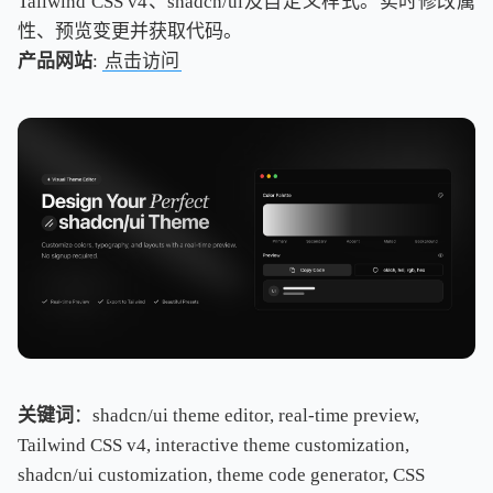
Tailwind CSS v4、shadcn/ui及自定义样式。实时修改属
性、预览变更并获取代码。
产品网站
:
点击访问
关键词
：shadcn/ui theme editor, real-time preview,
Tailwind CSS v4, interactive theme customization,
shadcn/ui customization, theme code generator, CSS