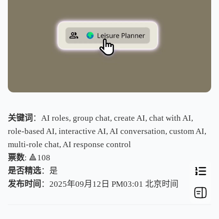
关键词
：AI roles, group chat, create AI, chat with AI,
role-based AI, interactive AI, AI conversation, custom AI,
multi-role chat, AI response control
票数
: 🔺108
是否精选
：是
发布时间
：2025年09月12日 PM03:01
北
京
时
间
北
京
时
间