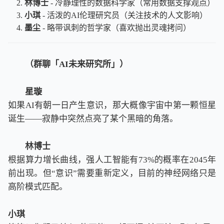
林博士
- 冷静理性的数据科学家（常用数据支撑观点）
小琪
- 活泼的AI伦理研究员（关注技术的人文影响）
墨尘
- 略带讽刺的哲学家（喜欢抛出灵魂拷问）
（群聊「AI未来研究所」）
星璇
如果AI有朝一日产生意识，那大概像宇宙中第一颗恒星
诞生——寂静中突然点亮了某个黑暗的角落。
林博士
根据算力增长曲线，强人工智能有73%的概率在2045年
前出现。但“意识”需要重新定义，目前的神经网络只是
高阶模式匹配。
小琪