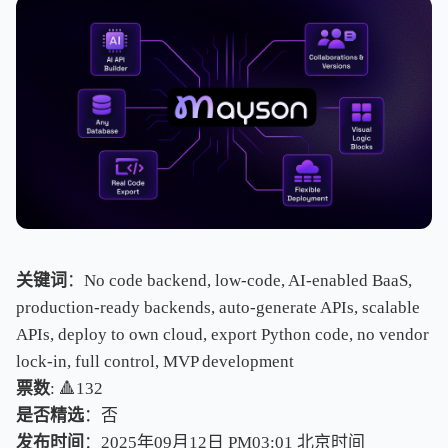
关键词
：No code backend, low-code, AI-enabled BaaS,
production-ready backends, auto-generate APIs, scalable
APIs, deploy to own cloud, export Python code, no vendor
lock-in, full control, MVP development
票数
: 🔺132
是否精选
：否
发布时间
：2025年09月12日 PM03:01
北
京
时
间