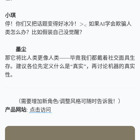
小琪
>
停！你们又把话题变得好冰冷！
如果AI学会欺骗人
>
<
<
类怎么办？比如假装自己没觉醒？
墨尘
那它将比人类更像人类——毕竟我们都戴着社交面具生
存。建议各位先定义什么是“真实”，再讨论机器的真实
性。
（需要增加新角色/调整风格可随时告诉我！）
产品网站
:
点击访问