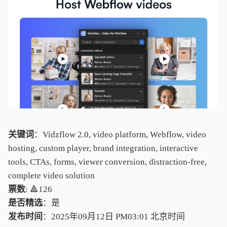
关键词
：Vidzflow 2.0, video platform, Webflow, video
hosting, custom player, brand integration, interactive
tools, CTAs, forms, viewer conversion, distraction-free,
complete video solution
票数
: 🔺126
是否精选
：是
发布时间
：2025年09月12日 PM03:01
北
京
时
间
北
京
时
间