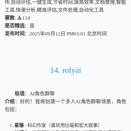
传,自动评估,一键生成,节省时间,提高效率,文档管理,智能
工具,快速分析,精准评估,文件处理,自动化工具
票数
: 🔺114
是否精选
：是
发布时间
：2025年09月12日 PM03:01
北
京
时
间
北
京
时
间
14. rolyai
标语
：AI角色群聊
介绍
：好的！我将创建一个多人AI角色群聊场景，角色
包括：
星璇
- 科幻作家（喜欢用比喻和宏大叙事）