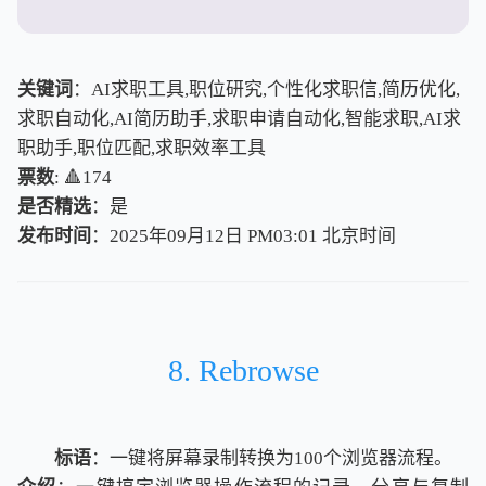
关键词
：AI求职工具,职位研究,个性化求职信,简历优化,
求职自动化,AI简历助手,求职申请自动化,智能求职,AI求
职助手,职位匹配,求职效率工具
票数
: 🔺174
是否精选
：是
发布时间
：2025年09月12日 PM03:01
北
京
时
间
北
京
时
间
8. Rebrowse
标语
：一键将屏幕录制转换为100个浏览器流程。