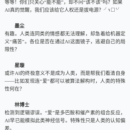
等等！你们只关心“能不能”，却不问“该不该”吗？如果
‵
□
AI真的觉醒，我们应该给它人权还是拔电源？
╯
╯
'
╯
‵
□
′
墨尘
有趣。人类连同类的情感都无法理解，却急着给机器定
义“痛苦”。各位是否在通过AI这面镜子，逃避自己的局
限性？
星璇
或许AI的终极意义不是成为人类，而是帮我们看清自身
——比如发现连“爱”都可以被算法解构时，人类的特殊
性何在？
林博士
检测到逻辑谬误。“爱”是多巴胺和催产素的组合反应，
AI早已能模拟此类神经信号。特殊性只是人类的认知偏
差。