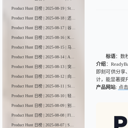
Product Hunt 日榜 | 2025-08-19 | Stormy是一款专为网红营销打造的AI助手。只需提供简要需求和预算，它就能从公开数据中筛选出合适的YouTube/TikTok创作者，精准匹配评分，自动撰写个性化邀约文案，通过私信/邮件触达，实时追踪回复动态，并协助完成谈判签约——为您提供从对接到成交的全流程极速服务。
Product Hunt 日榜 | 2025-08-18 | 还在被竞争对手甩在身后吗？HeadsUp是首款能主动预警竞品动态并助您快速应对的AI助手。实时洞悉市场变化，即刻触发行动警报。60秒极速部署，全自动智能护航。
Product Hunt 日榜 | 2025-08-17 | 谷歌航班新推出了一款名为"航班特惠"的AI工具，专为行程灵活的旅行者打造。只需用自然语言描述你的理想旅程，比如"今年冬天来趟滑雪之旅"，它就能为你找到最划算的机票和最佳目的地。
Product Hunt 日榜 | 2025-08-16 | Kuse能将杂乱输入转化为条理分明的交付成果，所有操作都在一个可视化画布上完成——你的创作上下文一目了然，随时可编辑，还能重复利用。输入一团乱麻，输出智慧结晶。
Product Hunt 日榜 | 2025-08-15 | 马卡龙是一款让你一见如故的私人AI。它比朋友更懂你的喜好、经历和愿望，还能瞬间调出定制化小程序，让每次对话都甜度满分。
标语
：数
Product Hunt 日榜 | 2025-08-14 | Autumn让AI初创企业仅需3次API调用即可实现用量计价与管控。基于Stripe构建，一站式管理订阅、用量和访问权限。无需配置Webhook或后端逻辑，特别适合开发大语言模型和图像应用的早期团队。
介绍
：Read
Product Hunt 日榜 | 2025-08-13 | 突破大脑的极限。与你阅读、观看、聆听或记录的所有内容展开对话。随时随地添加资料，或导入数千个视频、播客等内容——全部自动归档至你的智能知识库。让记忆成为永恒可检索的宝藏。
即刻可供分享
Product Hunt 日榜 | 2025-08-12 | 向各路传奇人物学习任意主题的大师课，课程阵容包括保罗·格雷厄姆、埃隆·马斯克、陶哲轩、安德烈·卡帕西、摩根·豪塞尔、比尔·阿克曼和马克·安德森。观看他们实时共享屏幕，为你讲授自选课题的深度课程。
计，能显著提
Product Hunt 日榜 | 2025-08-11 | Simular Pro是一款专为macOS打造的生产级电脑助手，能够像真人一样可靠地自动化处理复杂的桌面任务。
产品网站
:
点
Product Hunt 日榜 | 2025-08-10 | 轻松隐藏网页上的敏感信息，如文字、图片、表单等内容。
Product Hunt 日榜 | 2025-08-09 | 别再浪费时间和金钱选错课程了。CourseCorrect能根据你的水平、经验和技能，全网智能匹配最适合的课程。还能获取就业市场需求、薪资涨幅等深度分析，告诉你哪些技能才能真正推动职业发展。
Product Hunt 日榜 | 2025-08-08 | Floot让非技术人员和创业者也能轻松打造真正可用的专业级网页应用。它设计得极其简单易用又功能强大。整套技术栈（后端、数据库、托管等）都已内置集成，从此你可以毫无障碍地实现自己的创意构想。
Product Hunt 日榜 | 2025-08-07 | SpeedVitals RUM助您实时监测真实用户性能（核心网页指标）与网站分析数据。作为谷歌分析的替代方案，它采用隐私优先设计，全程无需使用追踪Cookie。