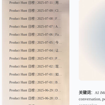
Product Hunt 日榜 | 2025-07-11 | 用AI将简历一键生成Notion风格个人网站——无需编程与设计基础。HelloCV AI助你脱颖而出，展示作品集，秒速斩获面试机会。专属简历域名免费托管，打造你的职业名片。
Product Hunt 日榜 | 2025-07-09 | Clueso是打造惊艳产品视频的最快最简单方式。它能将原始屏幕录像在几分钟内转化为影棚级视频和分步教程文章，无需任何剪辑或设计技能。
Product Hunt 日榜 | 2025-07-08 | Forge是连接并运行跨供应商AI模型的快速安全方案——告别工具碎片化和基础设施困扰。仅需三行代码即可切换。兼容OpenAI。隐私至上。
Product Hunt 日榜 | 2025-07-07 | AI提示词工程工作台，配备强大分析工具，用于设计、测试及系统化评估提示词效果。
Product Hunt 日榜 | 2025-07-06 | FastMoss是首屈一指的TikTok数据分析平台，致力于为TikTok品牌和内容创作者提供可操作的洞察力，助力他们在充满活力的社交电商领域取得成功。
Product Hunt 日榜 | 2025-07-05 | 今日心灵助手是你专属的情绪管理AI伙伴。它能随时随记录心情变化、发现情绪规律，并提供科学有效的调节方法。
Product Hunt 日榜 | 2025-07-04 | 让#AutoCoder搭建网站 = 前端+后端+数据库 无需Supabase！
Product Hunt 日榜 | 2025-07-03 | Portia助您快速部署生产级AI智能体。它提供即插即用工具集成、声明式规划与统一认证框架，让您能在API和网页端安全可靠地部署智能体，同时保持全程人工监督与控制。
Product Hunt 日榜 | 2025-07-02 | 现在，你可以在网页端和移动端使用Cursor智能助手了。就像IDE里那位与你默契协作的老搭档一样，这些跨平台助手同样能编写代码、解答复杂问题，并为你搭建项目框架。
Product Hunt 日榜 | 2025-07-01 | 如果能在任何应用、任何标签页上实现类似Figma的协作体验会怎样？Tabl就是专为高效工作打造的第二浏览器。
Product Hunt 日榜 | 2025-07-01 | Byterover是专为AI编程助手打造的智能记忆增强层——它能跨项目和团队创建、调用并管理那些充满灵感的编码最佳实践。现在只需通过Cursor、Windsurf等AI集成开发环境安装插件，即刻开启高效编程之旅。
Product Hunt 日榜 | 2025-06-29 | DeskMinder是一款简洁高效的macOS桌面提醒工具，专为需要醒目提示的注意力缺陷人群设计，让待办事项一目了然。
关键词
：AI iMes
Product Hunt 日榜 | 2025-06-28 | Dyad 是一款免费、本地化、开源的氛围编程工具。它可作为v0、Lovable和Bolt的替代品，但不受平台束缚或功能限制——你可以自由选用任何AI模型（包括免费的Gemini和OpenRouter模型）！立即免费下载：支持Windows和Mac双平台运行。
conversation, pe