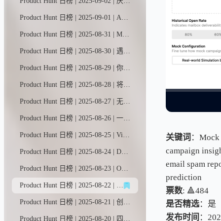
Product Hunt 日榜 | 2025-09-02 | 厌倦了那些缺乏真正自主性的工作流自动化平台？受够了需要自己搭建基础设施的智能体框架？或是那些过于死板、功能基础的智能体构建工具？xpander.ai智能体平台为您提供AI智能体开发与运维的一站式解决方案。
Product Hunt 日榜 | 2025-09-01 | A01是你的专属新闻助手，帮你追踪所有关心的话题。只需告诉它你想关注的内容，它就会为你带来最新资讯。
Product Hunt 日榜 | 2025-08-31 | Motion以高清画质捕捉屏幕动态，平滑处理鼠标移动轨迹，添加局部放大特效，让您全面掌控视觉呈现。只需轻点几下，原始素材即刻升级为专业级精制视频——无论是分享展示、产品演示还是营销推广，皆能完美胜任。
Product Hunt 日榜 | 2025-08-30 | 遇见Surf——一款专业AI助手，将加密市场的纷杂信息转化为行动指南。整合实时社群情绪与链上数据，打造研究与执行的一体化平台。用通俗易懂的 sourced 行业洞察，助您轻松理解RWA（现实世界资产）和稳定币等概念。
Product Hunt 日榜 | 2025-08-29 | 你可能身兼数职：既是CEO，又当营销专员、销售员、会计和客服…现在，让Marblism的AI员工团队为你分忧——全面接管邮件处理、社交媒体运营、潜在客户开发、搜索引擎优化、电话接听及客户支持。
Product Hunt 日榜 | 2025-08-28 | 将非技术性反馈和错误报告在数秒内转化为现成代码。Webvizio自动捕捉产品反馈，收集所有技术数据，并通过Cursor、Windsurf等AI编程工具帮助团队快速解决开发任务。
Product Hunt 日榜 | 2025-08-27 | 无缝支付体验，助力SaaS业务 🤝 全球伙伴轻松分账 🌍 支持80+种货币、100+国家/地区及稳定币结算 🤖 智能AI助手深度解析业务数据 💳 订阅制与一次性支付兼享，税务自动化省心无忧
Product Hunt 日榜 | 2025-08-26 | 一款工作流自动化平台，可将任务精准分配给人类员工或AI代理。通过整合Slack、Jira和Notion等工具，Trace能够解构现有工作流程，识别自动化契机，并将AI代理嵌入重复性任务中执行。
Product Hunt 日榜 | 2025-08-25 | VibeFlow能将您的指令转化为全栈网络应用，通过类似n8n的可视化工作流构建后端逻辑，让您能够随着创意的演进直观查看、编辑并扩展应用程序架构。
关键词
：Mock em
campaign insigh
Product Hunt 日榜 | 2025-08-24 | Deforge让AI智能体开发变得极其简单。我们的可视化平台将复杂工作流浓缩为单一节点，任何人都能通过填写表单快速部署智能体。
email spam repo
Product Hunt 日榜 | 2025-08-23 | Omnara让Claude Code摆脱终端束缚。先在本地编写代码，随后即可在网页端或移动端无缝续写。设备切换丝滑流畅，工作进度实时同步。当智能代理需要您介入时，推送即时抵达，一键即可审批变更。SDK兼容所有AI代理系统，开启全平台编程新体验。
prediction
Product Hunt 日榜 | 2025-08-22 | Mocke AI智能体模拟执行邮件营销活动，1分钟内即可反馈结果，包括邮件打开率、回复率和退订率等关键指标。更独特的是，Mocke能深度解析潜在客户行为：精准指出未打开邮件的原因，解析被标记垃圾邮件或遭到忽视的深层因素。助您获取真实场景中无法捕捉的营销成败关键洞察，揭示活动成功或失败的本质原因。
票数
: 🔺484
Product Hunt 日榜 | 2025-08-21 | 创建你自己的发布保护机制，用简单英语标记或阻止团队代码更改，让你立即知晓一切是否按计划进行或违反规则。
是否精选
：是
发布时间
：202
Product Hunt 日榜 | 2025-08-20 | 四月是一款语音AI行政助手，可免提管理您的邮件和日程。专为需要行政助理的大忙人设计。只需动动嘴，就能让四月帮您重新安排会议、删除垃圾邮件并回复重要邮件。