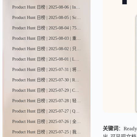
Product Hunt 日榜 | 2025-08-06 | Indy AI颠覆了自由职业者的接单方式。它直连你的领英和X账号，扫描你的人脉网络，在你的Contra动态中推送熟人商机。告别求职平台。无需硬推销。只推荐来自既有关系的真实机会。
Product Hunt 日榜 | 2025-08-05 | SciSpace智能助手，您的科研搭档，集成了数百种学术工具与数据库于一体。只需简单指令，它便能阅读文献、分析数据、撰写论文，助您节省90%研究时间，让您从假设到发现的科研之路快人一步。
Product Hunt 日榜 | 2025-08-04 | 75%的网站未能通过核心网页指标测评。快检查你的网站排名是否被加载更快的竞争对手超越。数据源自Chrome用户体验报告的真实用户数据。
Product Hunt 日榜 | 2025-08-03 | 重视用户信任的现代SaaS团队专属——隐私友好型网站数据分析+仪表盘
Product Hunt 日榜 | 2025-08-02 | 只需一张照片，即可生成温馨逼真的产品展示图。X-Design助力小商家一键升级普通照片，轻松打造风格化场景——无论是温馨卧室、波西米亚风客厅，还是手持产品特写。功能涵盖修图美化、尺寸调整、智能抠图等全套工具。
Product Hunt 日榜 | 2025-08-01 | Launch只需一个指令就能构建完整产品——涵盖前端、后端、内置数据库和实时集成。无需Supabase，无需Zapier。遇到难题时，真人工程师将协助调试并交付成果。从构想到上线仅需数分钟，全程提供值得信赖的技术支持。
Product Hunt 日榜 | 2025-07-31 | 将你的安卓手机变成AI游乐场。DroidRun让你能在原生移动应用中创建并控制自主智能体，是测试、自动化和实验的完美工具。百分百开源，即将支持云端部署。
Product Hunt 日榜 | 2025-07-30 | RunLLM基于加州大学伯克利分校十年研究成果打造，能通过分析日志、代码和文档解决复杂技术支持问题。该工具可节省30%以上工程师时间，平均故障修复时长缩短50%，工单拦截率高达99%。Databricks、Sourcegraph和Corelight等企业已投入使用——立即免费试用您的专属版本。
Product Hunt 日榜 | 2025-07-29 | CopyCat是一款无需编程的浏览器自动化搭建平台。通过其可视化编辑器，您只需将AI指令与可靠的步骤化操作相结合，即可实现各类网页任务的自动化处理。
Product Hunt 日榜 | 2025-07-28 | 轻松通过对话生成并优化高转化率的产品视觉内容。HuHu AI智能助手化身您的专属搭档，为网店打造所需一切。✅ 一张照片，全场景内容。✅ 链接一键焕新。✅ 触达更广客群。
Product Hunt 日榜 | 2025-07-27 | Quicko Pro是一款以AI为核心的专业咨询平台，助力从业者轻松开展线上业务。它提供可定制的门户界面、无缝支付集成和实时数据分析功能，既能简化运营流程，又能提升客户互动体验。
Product Hunt 日榜 | 2025-07-26 | 全球首款大型视觉记忆模型震撼问世——这款AI能像ChatGPT处理文字一样，观看并记忆视频内容。上传至Memories.ai平台后，您可随时搜索画面细节或提出相关问题。
关键词
：Read
Product Hunt 日榜 | 2025-07-25 | 我们都可能需要一些心理支持。我曾用过Ash，凌晨两点被它的贴心程度震撼到了。它能记住我们的对话，甚至还会提出质疑，给出超有启发的见解。人工智能反而让我们更有人情味，这感觉太奇妙了不是吗？
出, 可呈现文档