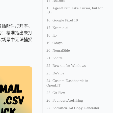
14. NoDocs
15. AgentCraft. Like Cursor, but for
n8n
16. Google Pixel 10
，包括邮件打开率、
17. Kromio.ai
为：精准指出未打
18. Ito
实场景中无法捕捉
19. Odays
20. NeuralSide
21. Soofte
22. Rewrait for Windows
23. DeVibe
24. Custom Dashboards in
OpenLIT
25. Git Flex
26. FoundersAreHiring
27. Socialwiz Ad Copy Generator