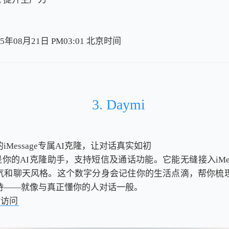
5年08月21日 PM03:01
北
京
时
间
北
京
时
间
3. Daymi
iMessage专属AI克隆，让对话真实如初
i是你的AI克隆助手，支持短信及通话功能。它能无缝接入iMes
气和聊天风格。这个数字分身会记住你的生活点滴，帮你梳
持——就像与真正懂你的人对话一般。
击访问