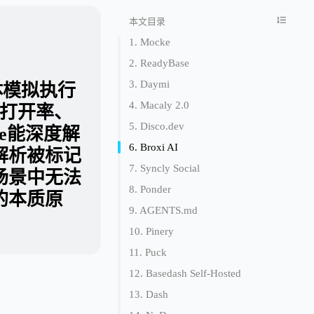
本文目录
1. Mocke
2. ReadyBase
3. Daymi
I智能体模拟执行
4. Macaly 2.0
件打开率、
5. Disco.dev
e能深度解
6. Broxi AI
解析被标记
7. Syncly Social
场景中无法
8. Ponder
的本质原
9. AGENTS.md
10. Pinery
11. Puck
12. Basedash Self-Hosted
13. Dash