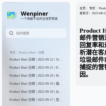
主页
专栏
Prod
Wenpiner
发布于：
2025-08-2
一个啥都不会的全栈梦想者
Product
邮件营销
回复率和
析潜在客
专栏：Product Hunt - 日榜
垃圾邮件
Product Hunt 日榜 | 2025-09-22 | Teable让您的数据即刻转化为行动。无论是客户信息、发票记录，还是批量营销图文生成，所有数据处理工作都变得前所未有的简单高效。
捕捉的营
Product Hunt 日榜 | 2025-09-21 | Dart现已将AI聊天与智能代理融合，打造出独具一格的项目管理工具。只需与AI对话，即可轻松完成项目 brainstorming、规划与进度追踪。您还能部署专业化甚至定制化的智能代理，让它们高效执行任何已规划的工作任务。
因。
Product Hunt 日榜 | 2025-09-20 | MagicLight助您轻松将任意脚本转化为电影级故事视频——仅需几分钟。无论是制作YouTube内容、儿童故事、广告还是品牌宣传片，MagicLight作为智能故事视频助手，让叙事创作变得毫不费力。
Product Hunt 日榜 | 2025-09-19 | 描述您的活动，即刻获得精美的报名页面、邀请函等更多内容。通过直观的编辑工具调整细节，AI将为您完成繁重工作。特别适合渴望举办专业活动却不愿在各种工具间来回切换的个人与团队。
Product Hunt 日榜 | 2025-09-18 | 从网站实时抓取真实数据并导入Univers（我们的电子表格引擎，在GitHub上已获得27.5k星标！）。在这里，您可以提问、通过交互式表格和图表进行可视化分析，还能进行数据切片、多维筛选及导出——所有操作一站式完成。
Product Hunt 日榜 | 2025-09-17 | 您的Next Store专为渴望打造并运营现代化、高性能在线商店的创业者、品牌主及代理商而生。它摆脱了Shopify等平台繁冗的插件束缚与功能限制，为追求极致速度与高度适应性的您量身定制。