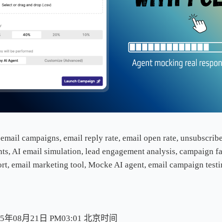
ail campaigns, email reply rate, email open rate, unsubscribe
ts, AI email simulation, lead engagement analysis, campaign fai
rt, email marketing tool, Mocke AI agent, email campaign testi
5年08月21日 PM03:01
北
京
时
间
北
京
时
间