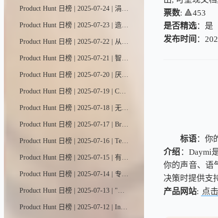
Product Hunt 日榜 | 2025-07-24 | 涓流魔法画布——全球首款智能协作画布，让你与AI直观共创，轻松打造可直接上线的应用与网站。这个可视化空间专为情境工程设计，智能体能更精准理解你的意图，构建多页面应用程序。
票数
: 🔺453
是否精选
：是
Product Hunt 日榜 | 2025-07-23 | 造你所想，共享灵感，人人皆可参与。YouWare是一个活力四射的编程社区，搭载智能工具。加入10万+创作者与30万+项目，激发创意火花，收获宝贵建议。灵感枯竭？快来围观这些社区大神作品！
发布时间
：202
Product Hunt 日榜 | 2025-07-22 | 从线索挖掘到客户培育再到个性化触达，Jeeva全流程包办，让您专注成交而非追逐。全新2.0版本能智能分类收件箱、实时生成通话预案、自动管理后续跟进，甚至为您完成会议纪要。
Product Hunt 日榜 | 2025-07-21 | 智能清单 随手即达。用语音或拍照就能瞬间生成AI待办清单，轻松追踪每日每周每月事务。
Product Hunt 日榜 | 2025-07-20 | 厌倦了无休止的刷屏？Barrier应用将屏幕使用时间限制为每次10分钟，然后自动锁住让人分心的应用。想解锁？得等30秒...正好让你冷静思考是否值得。这款免费工具操作简单，用户反馈屏幕使用时间平均减少70%。放下手机，重拾生活。
Product Hunt 日榜 | 2025-07-19 | ChatGPT现在能自主思考并行动，主动调用智能工具箱中的技能，在电脑上为你完成任务。
Product Hunt 日榜 | 2025-07-18 | 无标题UI React是全球最大的开源React组件库，基于Tailwind CSS与React Aria构建。它囊括了设计开发现代用户界面所需的一切元素，助你省去数月设计开发周期。只需复制、粘贴，即可快速构建。
Product Hunt 日榜 | 2025-07-17 | Brain MAX是ClickUp推出的原生桌面应用，专治AI工具泛滥症，让工作效率飙升。每月仅需9美元，即可畅享所有AI模型（含高级推理模型），还能体验语音转文字、跨应用AI联动、智能任务处理等强大功能。
标语
：你的
Product Hunt 日榜 | 2025-07-16 | TestSprite 2.0是您编程助手的最佳拍档。全新智能代码处理器能解析需求规格、验证AI生成代码、执行测试并提供修复建议——当您的智能助手编写代码时，我们确保其正确运行。
介绍
：Daym
Product Hunt 日榜 | 2025-07-15 | 有创意、剧本、节奏点或心仪角色？OpenArt一键帮你打造视觉故事——动态、音乐、剧情线全包圆。
你的声音、语
Product Hunt 日榜 | 2025-07-14 | 专业AI模拟面试，实时反馈与简历精准匹配，助你斩获心仪职位。基于STAR法则打造200+真实考题库，支持7种语言练习。设计师专为设计师打造。
决策时提供支
产品网站
:
点
Product Hunt 日榜 | 2025-07-13 | "语音流动"是谷歌AI视频创作工具Flow的一项全新实验性功能。该功能由Veo 3驱动，允许用户为单张初始图片生成的视频添加定制化AI语音，通过对话让静态画面生动起来。
Product Hunt 日榜 | 2025-07-12 | Intervo是一款开源平台，专为打造智能电话、语音及聊天AI助手而设计。它能突破ChatBase和Retell.AI等封闭平台的局限，即时帮助客户筛选潜在商机、处理技术支持，还能实现更多强大功能！