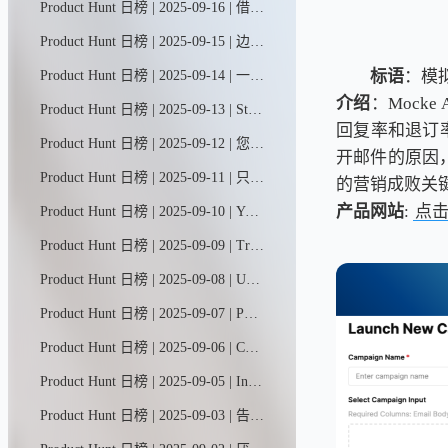
Product Hunt 日榜 | 2025-09-16 | 借助Blocks，任何人都能在几分钟内构建智能工作应用和AI智能体。它们不仅能管理工作流程，更能切实推进任务完成。我们的AI构建助手Ella将自然语言转化为应用与智能体，将应用构建与智能体开发双平台合二为一，打造出功能强大的统一工作平台。
Product Hunt 日榜 | 2025-09-15 | 边做边说；Guidde将你的点击与口述转化为精炼的分步指南，并配以AI语音，无需脚本，无需重录。
标语
：模
Product Hunt 日榜 | 2025-09-14 | 一个展示设备端机器学习和生成式人工智能应用案例的画廊，让人们能够在本地试用和使用模型。
介绍
：Moc
Product Hunt 日榜 | 2025-09-13 | Stash MCP服务器让Cursor、Claude和Copilot等AI助手能够直接访问团队的实时工作内容（代码、文档、任务），无需反复提示即可解决问题。只需说"请处理我分配的编号为…的任务"——一句话就够了。
回复率和退订
Product Hunt 日榜 | 2025-09-12 | 您的核心代码、云及运行时安全平台。借助AI自动修复与自动分诊功能，智能修补漏洞。误报率降低85%。安全是每个人的责任。让安全防护自动完成，使开发者回归创造本身。
开邮件的原因
Product Hunt 日榜 | 2025-09-11 | 只需几分钟即可创建并上线新店铺，在AI智能团队的全程支持下轻松启航——从店铺搭建、设计到正式运营，您的专属AI助手将提供全方位支持。我们负责营销自动化与活动策划，让您专注核心销售业务。
的营销成败关
产品网站
:
点
Product Hunt 日榜 | 2025-09-10 | YouMind助您轻松开启创作之旅，从捕捉灵感到打磨文章、播客、视频等作品。通过YouMind，每个人都能将好奇心转化为精彩创作。
Product Hunt 日榜 | 2025-09-09 | Tripo是一款生成式AI模型，可将文本或图像转化为可直接投入生产的3D素材。基于数百亿参数构建的Tripo 3.0版本，能够生成更锐利的几何结构、更整洁的拓扑布局和更丰富的纹理细节，最终呈现更高质量的3D成果。
Product Hunt 日榜 | 2025-09-08 | Uxia让各种规模的设计和产品团队都能轻松开展用户测试。传统工具速度慢、成本高且往往不够准确。Uxia运用人工智能和虚拟用户技术，快速提供可靠洞察，助力实现更敏捷高效的产品开发。
Product Hunt 日榜 | 2025-09-07 | PhotoFox AI只需一张产品照片，即可生成完整营销素材——影棚级平面图片、抓眼球短视频、即用型广告模板。几分钟内获得100+品牌专属素材，成本仅为传统拍摄的零头。
Product Hunt 日榜 | 2025-09-06 | CapCut AI智能剪辑工具——您的智能剪辑助手，支持镜头捕捉与指令驱动创作。从自动剪辑到虚拟形象生成，从智能片段切割到素材创作，CapCut以AI之力重塑剪辑体验：操作简单、功能强大、智能高效。
Product Hunt 日榜 | 2025-09-05 | Incerto是一款专为数据库设计的AI原生Copilot助手。它通过情境感知代理技术，将自然语言指令转化为各类任务——无论是编写查询语句、调整数据架构，还是迁移数据，都能将开发效率提升十倍，同时减少90%的人工操作负担。
Product Hunt 日榜 | 2025-09-03 | 告别繁琐记账。Receiptor AI智能追踪所有历史与当前收据，依托上下文精准提取数据，自动归类支出明细，并无缝同步至Xero/QBO财务系统。通过人工智能轻松创建规则、高效管理票据档案。节省时间，优化税务抵扣，持续保持财税合规。