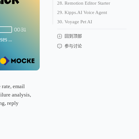
28. Remotion Editor Starter
29. Kipps.AI Voice Agent
30. Voyage Pet AI
回到顶部
参与讨论
 rate, email
lure analysis,
ng, reply