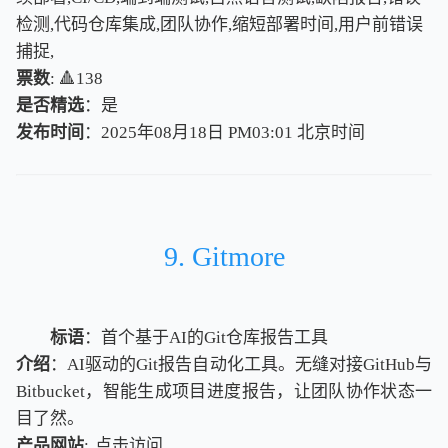
检测,代码仓库集成,团队协作,缩短部署时间,用户前错误
捕捉,
票数
: 🔺138
是否精选
：是
发布时间
：2025年08月18日 PM03:01
北
京
时
间
北
京
时
间
9. Gitmore
标语
：首个基于AI的Git仓库报告工具
介绍
：AI驱动的Git报告自动化工具。无缝对接GitHub与
Bitbucket，智能生成项目进度报告，让团队协作状态一
目了然。
产品网站
:
点击访问