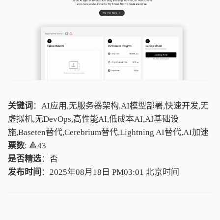
关键词
：AI应用,无服务器架构,AI模型部署,快速开发,无
虚拟机,无DevOps,高性能AI,低成本AI,AI基础设
施,Baseten替代,Cerebrium替代,Lightning AI替代,AI加速
票数
: 🔺43
是否精选
：否
发布时间
：2025年08月18日 PM03:01
北
京
时
间
北
京
时
间