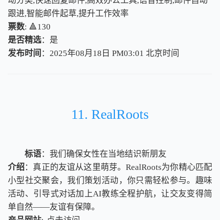
动分类,快速回复邮件,高效办公工具,语音控制,邮件自动
跟进,智能邮件起草,提升工作效率
票数
: 🔺130
是否精选
：是
发布时间
：2025年08月18日 PM03:01
北
京
时
间
北
京
时
间
11. RealRoots
标语
：我们确保女性在当地结识新朋友
介绍
：真正的友谊从这里萌芽。RealRoots为你精心匹配
小型社交聚会，我们策划活动，你只需轻松参与。趣味
活动、引导式对话加上AI教练全程护航，让交友变得简
单自然——友谊有保障。