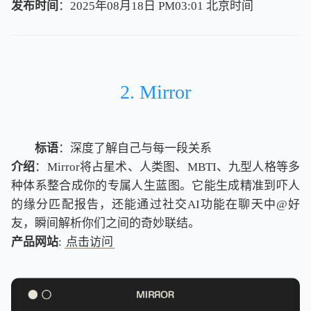
发布时间
：2025年08月18日 PM03:01
北
京
时
间
北
京
时
间
2. Mirror
标语
：深度了解自己与每一段关系
介绍
：Mirror将占星术、人类图、MBTI、九型人格等多
种体系整合成你的专属人生蓝图。它能生成精准到吓人
的缘分匹配报告，还能通过社交AI功能在聊天中@好
友，瞬间解析你们之间的奇妙联结。
产品网站
:
点击访问