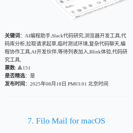
关键词
：AI编程助手,Slack代码研究,浏览器开发工具,代
码库分析,拉取请求起草,临时测试环境,复杂代码聊天,编
程协作工具,AI开发伙伴,等待列表加入,Blink体验,代码研
究工具,
票数
: 🔺151
是否精选
：是
发布时间
：2025年08月18日 PM03:01
北
京
时
间
北
京
时
间
7. Filo Mail for macOS