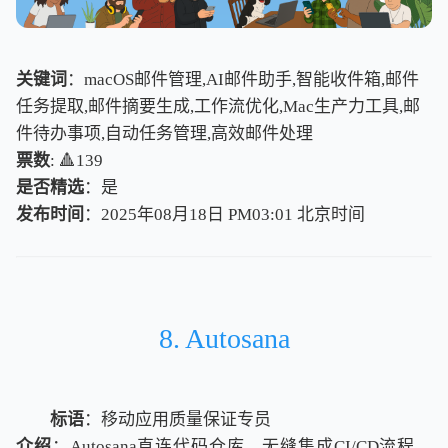
关键词
：macOS邮件管理,AI邮件助手,智能收件箱,邮件
任务提取,邮件摘要生成,工作流优化,Mac生产力工具,邮
件待办事项,自动任务管理,高效邮件处理
票数
: 🔺139
是否精选
：是
发布时间
：2025年08月18日 PM03:01
北
京
时
间
北
京
时
间
8. Autosana
标语
：移动应用质量保证专员
介绍
：Autosana直连代码仓库，无缝集成CI/CD流程，