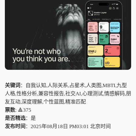
关键词
：自我认知,人际关系,占星术,人类图,MBTI,九型
人格,性格分析,兼容性报告,社交AI,心理测试,情感解码,朋
友互动,深度理解,个性蓝图,精准匹配
票数
: 🔺375
是否精选
：是
发布时间
：2025年08月18日 PM03:01
北
京
时
间
北
京
时
间