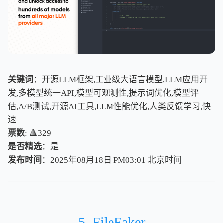
关键词
：开源LLM框架,工业级大语言模型,LLM应用开
发,多模型统一API,模型可观测性,提示词优化,模型评
估,A/B测试,开源AI工具,LLM性能优化,人类反馈学习,快
速
票数
: 🔺329
是否精选
：是
发布时间
：2025年08月18日 PM03:01
北
京
时
间
北
京
时
间
5. FileFaker