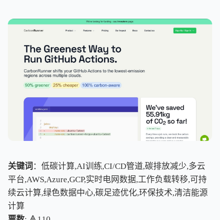
关键词
：低碳计算,AI训练,CI/CD管道,碳排放减少,多云
平台,AWS,Azure,GCP,实时电网数据,工作负载转移,可持
续云计算,绿色数据中心,碳足迹优化,环保技术,清洁能源
计算
票数
: 🔺110