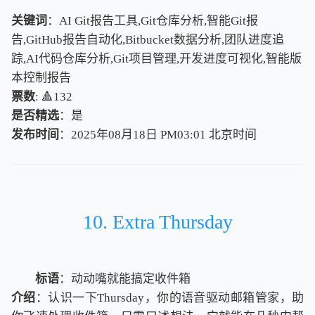
关键词
：AI Git报告工具,Git仓库分析,智能Git报
告,GitHub报告自动化,Bitbucket数据分析,团队进度追
踪,AI代码仓库分析,Git项目管理,开发进度可视化,智能版
本控制报告
票数
: 🔺132
是否精选
：是
发布时间
：2025年08月18日 PM03:01
北
京
时
间
北
京
时
间
10. Extra Thursday
标语
：动动嘴就能搞定收件箱
介绍
：认识一下Thursday，你的语音驱动邮箱管家，助