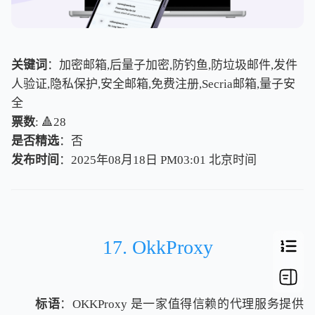
关键词
：加密邮箱,后量子加密,防钓鱼,防垃圾邮件,发件
人验证,隐私保护,安全邮箱,免费注册,Secria邮箱,量子安
全
票数
: 🔺28
是否精选
：否
发布时间
：2025年08月18日 PM03:01
北
京
时
间
北
京
时
间
17. OkkProxy
标语
：OKKProxy 是一家值得信赖的代理服务提供