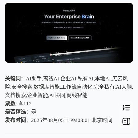
关键词
：AI助手,离线AI,企业AI,私有AI,本地AI,无云风
险,安全搜索,数据库智能,工作流自动化,完全私有,AI大脑,
文档搜索,企业智能,AI协同,离线智能
票数
: 🔺112
是否精选
：是
发布时间
：2025年08月05日 PM03:01
北
京
时
间
北
京
时
间