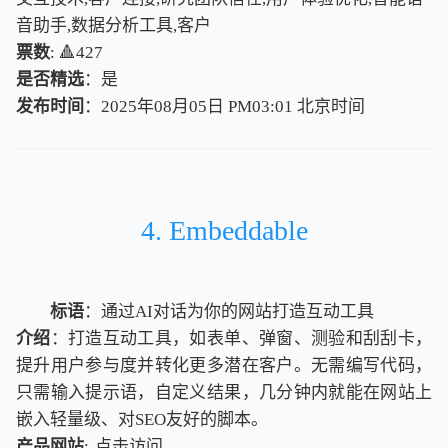
音助手,数据分析工具,客户
票数
: 🔺427
是否精选
：是
发布时间
：2025年08月05日 PM03:01
北
京
时
间
北
京
时
间
4. Embeddable
标语
：通过AI对话为你的网站打造互动工具
介绍
：打造互动工具，如表单、弹窗、测验和刮刮卡，
提升用户参与度并转化更多潜在客户。无需编写代码，
只需输入提示语，自定义结果，几分钟内就能在网站上
嵌入轻量级、对SEO友好的脚本。
产品网站
:
点击访问