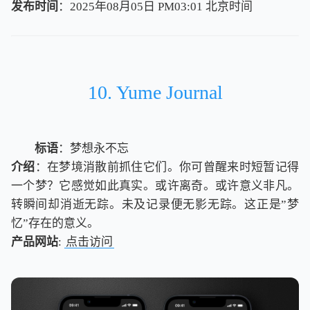
发布时间
：2025年08月05日 PM03:01
北
京
时
间
北
京
时
间
10. Yume Journal
标语
：梦想永不忘
介绍
：在梦境消散前抓住它们。你可曾醒来时短暂记得
一个梦？它感觉如此真实。或许离奇。或许意义非凡。
转瞬间却消逝无踪。未及记录便无影无踪。这正是”梦
忆”存在的意义。
产品网站
:
点击访问