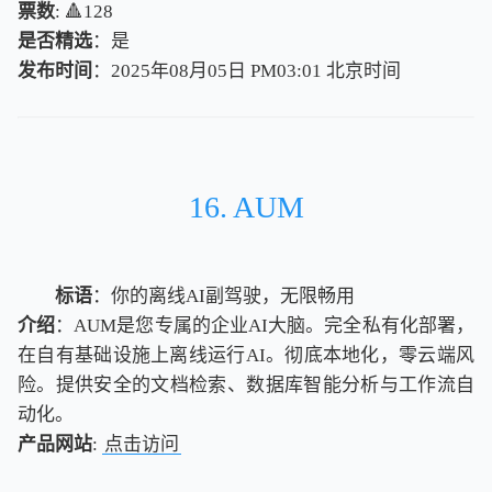
票数
: 🔺128
是否精选
：是
发布时间
：2025年08月05日 PM03:01
北
京
时
间
北
京
时
间
16. AUM
标语
：你的离线AI副驾驶，无限畅用
介绍
：AUM是您专属的企业AI大脑。完全私有化部署，
在自有基础设施上离线运行AI。彻底本地化，零云端风
险。提供安全的文档检索、数据库智能分析与工作流自
动化。
产品网站
:
点击访问