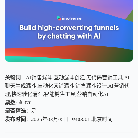
关键词
：AI销售漏斗,互动漏斗创建,无代码营销工具,AI
聊天生成漏斗,自动化营销漏斗,销售漏斗设计,AI营销代
理,快速转化漏斗,智能销售工具,营销自动化AI
票数
: 🔺370
是否精选
：是
发布时间
：2025年08月05日 PM03:01
北
京
时
间
北
京
时
间