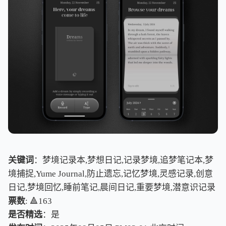
关键词
：梦境记录本,梦想日记,记录梦境,追梦笔记本,梦
境捕捉,Yume Journal,防止遗忘,记忆梦境,灵感记录,创意
日记,梦境回忆,睡前笔记,晨间日记,重要梦境,潜意识记录
票数
: 🔺163
是否精选
：是