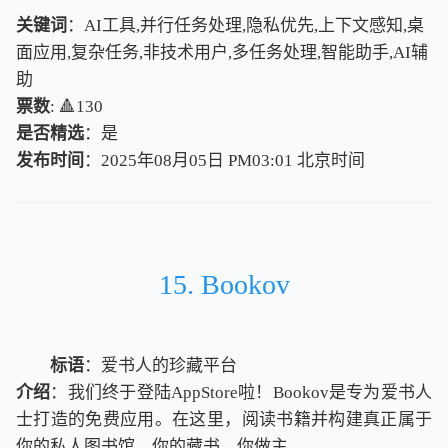
关键词
：AI工具,并行任务处理,隐私优先,上下文感知,桌
面应用,复杂任务,非技术用户,多任务处理,智能助手,AI辅
助
票数
: 🔺130
是否精选
：是
发布时间
：2025年08月05日 PM03:01
北
京
时
间
北
京
时
间
15. Bookov
标语
：爱书人的珍藏平台
介绍
：我们终于登陆AppStore啦！Bookov是专为爱书人
士打造的免费应用。在这里，阅读书籍并构建真正属于
你的私人图书馆。你的藏书，你做主。