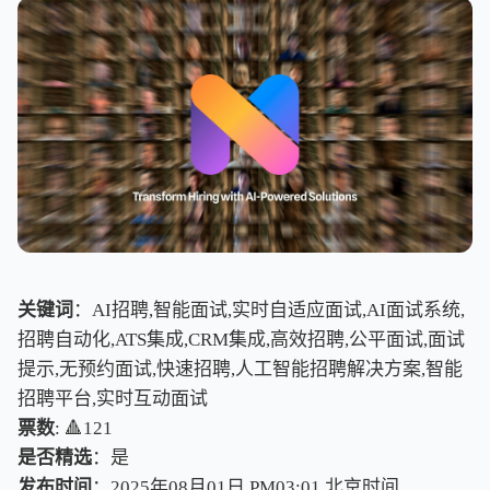
关键词
：AI招聘,智能面试,实时自适应面试,AI面试系统,
招聘自动化,ATS集成,CRM集成,高效招聘,公平面试,面试
提示,无预约面试,快速招聘,人工智能招聘解决方案,智能
招聘平台,实时互动面试
票数
: 🔺121
是否精选
：是
发布时间
：2025年08月01日 PM03:01
北
京
时
间