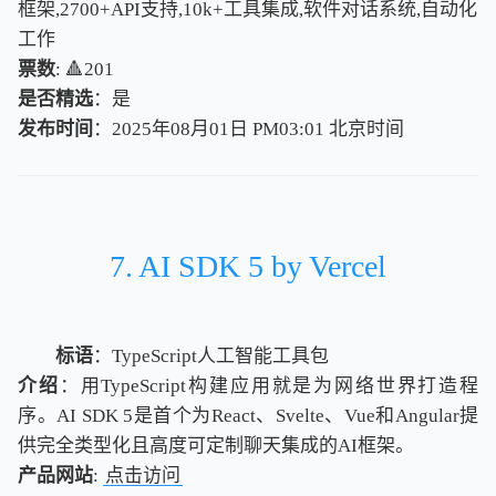
框架,2700+API支持,10k+工具集成,软件对话系统,自动化
工作
票数
: 🔺201
是否精选
：是
发布时间
：2025年08月01日 PM03:01
北
京
时
间
北
京
时
间
7. AI SDK 5 by Vercel
标语
：TypeScript人工智能工具包
介绍
：用TypeScript构建应用就是为网络世界打造程
序。AI SDK 5是首个为React、Svelte、Vue和Angular提
供完全类型化且高度可定制聊天集成的AI框架。
产品网站
:
点击访问