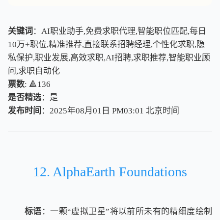
关键词
：AI职业助手,免费求职代理,智能职位匹配,每日
10万+职位,精准推荐,直接联系招聘经理,个性化求职,隐
私保护,职业发展,高效求职,AI招聘,求职推荐,智能职业顾
问,求职自动化
票数
: 🔺136
是否精选
：是
发布时间
：2025年08月01日 PM03:01
北
京
时
间
北
京
时
间
12. AlphaEarth Foundations
标语
：一颗“虚拟卫星”将以前所未有的精细度绘制