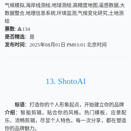
气候模拟,海岸线测绘,地球测绘,高精度地图,遥感数据,大
数据整合,地理信息系统,环境监测,气候变化研究,土地测
绘
票数
: 🔺134
是否精选
：是
发布时间
：2025年08月01日 PM03:01
北
京
时
间
北
京
时
间
13. ShotoAI
标语
：打造你的个人形象起点，开始建立你的品牌
介绍
：智能剪辑，贴合你的风格。热门模板、应景配
乐、流畅剪辑，尽显个人特色。每一次分享，都在塑造
你的品牌魅力。