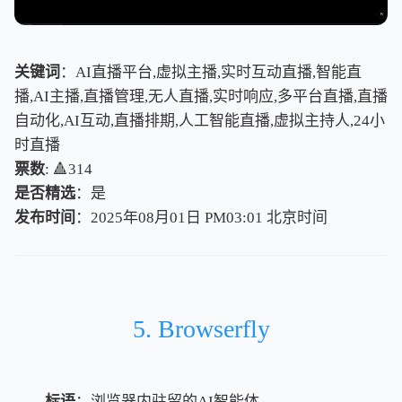
关键词
：AI直播平台,虚拟主播,实时互动直播,智能直
播,AI主播,直播管理,无人直播,实时响应,多平台直播,直播
自动化,AI互动,直播排期,人工智能直播,虚拟主持人,24小
时直播
票数
: 🔺314
是否精选
：是
发布时间
：2025年08月01日 PM03:01
北
京
时
间
北
京
时
间
5. Browserfly
标语
：浏览器内驻留的AI智能体