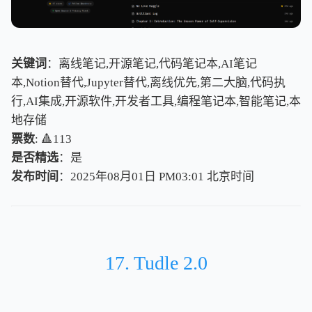
关键词
：离线笔记,开源笔记,代码笔记本,AI笔记
本,Notion替代,Jupyter替代,离线优先,第二大脑,代码执
行,AI集成,开源软件,开发者工具,编程笔记本,智能笔记,本
地存储
票数
: 🔺113
是否精选
：是
发布时间
：2025年08月01日 PM03:01
北
京
时
间
北
京
时
间
17. Tudle 2.0