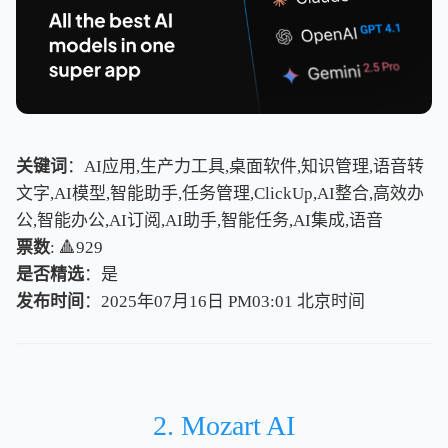
关键词
：AI应用,生产力工具,桌面软件,知识管理,语音转
文字,AI模型,智能助手,任务管理,ClickUp,AI整合,高效办
公,智能办公,AI订阅,AI助手,智能任务,AI集成,语音
票数
: 🔺929
是否精选
：是
发布时间
：2025年07月16日 PM03:01
北
京
时
间
北
京
时
间
2. Mozart AI