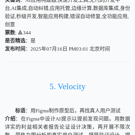
关键词
：AI应用构建器,快速开发工具,无代码开发平
台,AI集成,自动纠错,应用托管,边缘计算,数据库集成,身份
验证,秒级开发,智能应用构建,错误自动修复,全功能应用,
创意
票数
: 🔺344
是否精选
：是
发布时间
：2025年07月16日 PM03:01
北
京
时
间
北
京
时
间
5. Velocity
标语
：用Figma制作原型后，再找真人用户测试
介绍
：在Figma中设计AI提示以提前发现问题。用数据
详实的利益相关者报告论证设计决策，再开展不限次