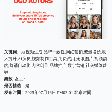
关键词
：AI视频生成,品牌一致性,网红营销,流量增长,收
入提升,AI演员,视频制作工具,免费试用,无限图片,视频额
度,营销自动化,内容创作,品牌推广,数字营销,社交媒体营
销
票数
: 🔺134
是否精选
：是
发布时间
：2025年07月16日 PM03:01
北
京
时
间
北
京
时
间