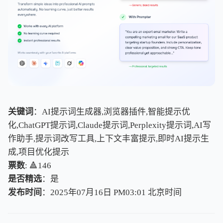
关键词
：AI提示词生成器,浏览器插件,智能提示优
化,ChatGPT提示词,Claude提示词,Perplexity提示词,AI写
作助手,提示词改写工具,上下文丰富提示,即时AI提示生
成,项目优化提示
票数
: 🔺146
是否精选
：是
发布时间
：2025年07月16日 PM03:01
北
京
时
间
北
京
时
间