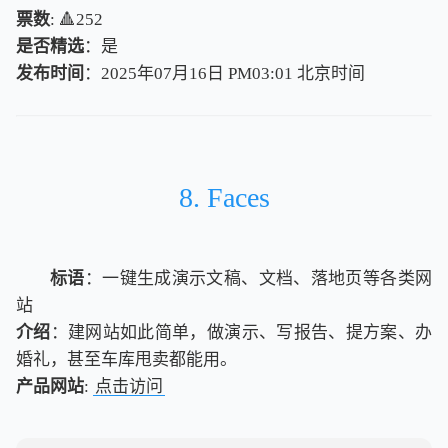
票数
: 🔺252
是否精选
：是
发布时间
：2025年07月16日 PM03:01
北
京
时
间
北
京
时
间
8. Faces
标语
：一键生成演示文稿、文档、落地页等各类网
站
介绍
：建网站如此简单，做演示、写报告、提方案、办
婚礼，甚至车库甩卖都能用。
产品网站
:
点击访问