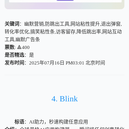
关键词
：幽默营销,防跳出工具,网站粘性提升,退出弹窗,
转化率优化,搞笑粘性条,访客留存,降低跳出率,网站互动
工具,幽默广告条
票数
: 🔺400
是否精选
：是
发布时间
：2025年07月16日 PM03:01
北
京
时
间
北
京
时
间
4. Blink
标语
：AI助力，秒速构建任意应用