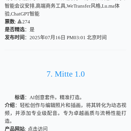
智能会议安排,高端商务工具,WeTransfer风格,Lu.ma体
验,ChatGPT智能
票数
: 🔺274
是否精选
：是
发布时间
：2025年07月16日 PM03:01
北
京
时
间
北
京
时
间
7. Mitte 1.0
标语
：AI创意套件。精准打造。
介绍
：轻松创作与编辑照片和插画，将其转化为动态视
频，并添加专业级配音。专为卓越画质与流畅性能打
造。
产品网站
:
点击访问