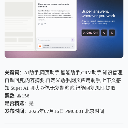
关键词
：AI助手,网页助手,智能助手,CRM助手,知识管理,
自动回复,内容摘要,自定义助手,网页应用助手,上下文感
知,Super AI,团队协作,无复制粘贴,智能回复,知识提取
票数
: 🔺156
是否精选
：是
发布时间
：2025年07月16日 PM03:01
北
京
时
间
北
京
时
间