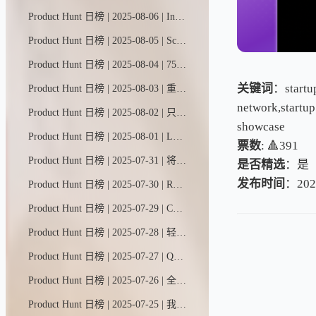
Product Hunt 日榜 | 2025-08-06 | Indy AI颠覆了自由职业者的接单方式。它直连你的领英和X账号，扫描你的人脉网络，在你的Contra动态中推送熟人商机。告别求职平台。无需硬推销。只推荐来自既有关系的真实机会。
Product Hunt 日榜 | 2025-08-05 | SciSpace智能助手，您的科研搭档，集成了数百种学术工具与数据库于一体。只需简单指令，它便能阅读文献、分析数据、撰写论文，助您节省90%研究时间，让您从假设到发现的科研之路快人一步。
Product Hunt 日榜 | 2025-08-04 | 75%的网站未能通过核心网页指标测评。快检查你的网站排名是否被加载更快的竞争对手超越。数据源自Chrome用户体验报告的真实用户数据。
关键词
：startup
Product Hunt 日榜 | 2025-08-03 | 重视用户信任的现代SaaS团队专属——隐私友好型网站数据分析+仪表盘
network,startu
Product Hunt 日榜 | 2025-08-02 | 只需一张照片，即可生成温馨逼真的产品展示图。X-Design助力小商家一键升级普通照片，轻松打造风格化场景——无论是温馨卧室、波西米亚风客厅，还是手持产品特写。功能涵盖修图美化、尺寸调整、智能抠图等全套工具。
showcase
Product Hunt 日榜 | 2025-08-01 | Launch只需一个指令就能构建完整产品——涵盖前端、后端、内置数据库和实时集成。无需Supabase，无需Zapier。遇到难题时，真人工程师将协助调试并交付成果。从构想到上线仅需数分钟，全程提供值得信赖的技术支持。
票数
: 🔺391
Product Hunt 日榜 | 2025-07-31 | 将你的安卓手机变成AI游乐场。DroidRun让你能在原生移动应用中创建并控制自主智能体，是测试、自动化和实验的完美工具。百分百开源，即将支持云端部署。
是否精选
：是
发布时间
：202
Product Hunt 日榜 | 2025-07-30 | RunLLM基于加州大学伯克利分校十年研究成果打造，能通过分析日志、代码和文档解决复杂技术支持问题。该工具可节省30%以上工程师时间，平均故障修复时长缩短50%，工单拦截率高达99%。Databricks、Sourcegraph和Corelight等企业已投入使用——立即免费试用您的专属版本。
Product Hunt 日榜 | 2025-07-29 | CopyCat是一款无需编程的浏览器自动化搭建平台。通过其可视化编辑器，您只需将AI指令与可靠的步骤化操作相结合，即可实现各类网页任务的自动化处理。
Product Hunt 日榜 | 2025-07-28 | 轻松通过对话生成并优化高转化率的产品视觉内容。HuHu AI智能助手化身您的专属搭档，为网店打造所需一切。✅ 一张照片，全场景内容。✅ 链接一键焕新。✅ 触达更广客群。
Product Hunt 日榜 | 2025-07-27 | Quicko Pro是一款以AI为核心的专业咨询平台，助力从业者轻松开展线上业务。它提供可定制的门户界面、无缝支付集成和实时数据分析功能，既能简化运营流程，又能提升客户互动体验。
Product Hunt 日榜 | 2025-07-26 | 全球首款大型视觉记忆模型震撼问世——这款AI能像ChatGPT处理文字一样，观看并记忆视频内容。上传至Memories.ai平台后，您可随时搜索画面细节或提出相关问题。
Product Hunt 日榜 | 2025-07-25 | 我们都可能需要一些心理支持。我曾用过Ash，凌晨两点被它的贴心程度震撼到了。它能记住我们的对话，甚至还会提出质疑，给出超有启发的见解。人工智能反而让我们更有人情味，这感觉太奇妙了不是吗？