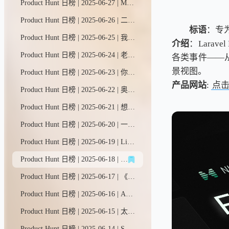
Product Hunt 日榜 | 2025-06-27 | Mysite.ai助您两分钟内轻松建站：自动生成网站内容、智能捕获潜在客户。告别模板拖拽的繁琐操作，只需回答几个简单问题即可一键上线。现在免费试用，无需注册。
Product Hunt 日榜 | 2025-06-26 | 二十是一款现代开源CRM系统，作为Salesforce的替代方案，它完全可定制、价格亲民，并由社区力量驱动。
标语
：专为
Product Hunt 日榜 | 2025-06-25 | 我们帮你整合所有社交平台的人际关系。Pally会深度分析每位联系人的网络足迹，助你：高效筹备会面、轻松维系人脉、快速检索社交圈，解锁更多社交智慧。
介绍
：Larav
Product Hunt 日榜 | 2025-06-24 | 老板模式为你配备了一支全AI团队——CEO、设计师、开发者、营销专员和文案写手。他们能在几分钟内打造你的品牌、撰写文案、设计并搭建网站，还能全天候托管、监测并推动业务增长。
各类事件——
景视图。
Product Hunt 日榜 | 2025-06-23 | 你的自拍值得更闪耀。一键将照片转化为风格化AI艺术——吉卜力、皮克斯、大理石纹、GTA游戏风、Funko潮玩等多样风格。无需注册，极速生成，完全免费。或许这就是你的新头像。立即体验 → https://magichour.ai/products/ai-selfie-generator
产品网站
:
点
Product Hunt 日榜 | 2025-06-22 | 奥克利Meta智能眼镜是Meta与奥克利联手打造的全新智能穿戴品类。解放双手即可拍摄视频，开放式耳塞带来沉浸音乐体验，Meta AI助手随时提供实时解答。7月11日开启预售。
Product Hunt 日榜 | 2025-06-21 | 想象一个能替你完成电脑工作的智能助手——从自动化任务到网络调研，再到生成交付成果。只需用简单自然的语言输入需求，ComputerX就能将你的指令转化为实际行动。
Product Hunt 日榜 | 2025-06-20 | 一站式构建关系型数据库，轻松管理数据并驱动全栈商业应用。从零开始创建、导入CSV文件或直接使用现成模板快速启动。
Product Hunt 日榜 | 2025-06-19 | Liveblocks为您提供现成功能，如AI协作者、评论系统和多人协同编辑，让产品更具吸引力，助力业务增长。
Product Hunt 日榜 | 2025-06-18 | 蒂拉是一款可视化AI工作台，专为打造复杂多模态项目而生。在这里，您可以一站式调用GPT-4、DALL·E、Kling、Luma等顶尖AI模型。无需频繁切换标签页，单窗口即可完成创作、编程、搜索与设计全流程。
Product Hunt 日榜 | 2025-06-17 | 《产品实景》是一个精选视频库，收录了iOS平台上最出色的应用和交互设计。你可以按名称、类别、模式等多种方式搜索。逐帧细览精彩片段，结识背后的设计大师。最重要的是：发现并下载这些优秀应用。
Product Hunt 日榜 | 2025-06-16 | AI整合精选金融与社交数据，助您洞察股市。轻轻一滑发现机会，点按之间深入调研。
Product Hunt 日榜 | 2025-06-15 | 太阳照常升起，你也能！用Sun打造更好的习惯。追踪连续记录，设定个性化目标，借助详细数据和提醒保持自律。简约设计，强大功能。免费开启，随时升级——卓越不是一种行为，而是一种习惯。-亚里士多德
Product Hunt 日榜 | 2025-06-14 | Solar让小型团队能与AI助手协作，在几分钟内构建并部署生产级应用。就像Figma一样，但无需设计稿——直接生成真实可用的软件，包含实时数据和后端功能，由我们的全栈AI助手根据你的创意打造。