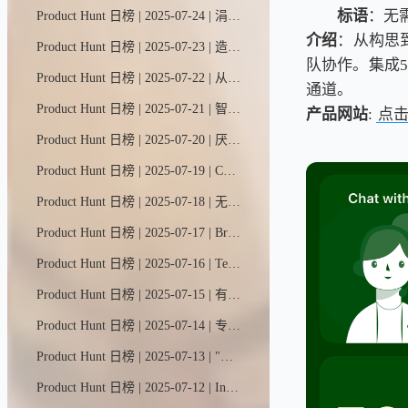
标语
：无
Product Hunt 日榜 | 2025-07-24 | 涓流魔法画布——全球首款智能协作画布，让你与AI直观共创，轻松打造可直接上线的应用与网站。这个可视化空间专为情境工程设计，智能体能更精准理解你的意图，构建多页面应用程序。
介绍
：从构思
Product Hunt 日榜 | 2025-07-23 | 造你所想，共享灵感，人人皆可参与。YouWare是一个活力四射的编程社区，搭载智能工具。加入10万+创作者与30万+项目，激发创意火花，收获宝贵建议。灵感枯竭？快来围观这些社区大神作品！
队协作。集成
Product Hunt 日榜 | 2025-07-22 | 从线索挖掘到客户培育再到个性化触达，Jeeva全流程包办，让您专注成交而非追逐。全新2.0版本能智能分类收件箱、实时生成通话预案、自动管理后续跟进，甚至为您完成会议纪要。
通道。
Product Hunt 日榜 | 2025-07-21 | 智能清单 随手即达。用语音或拍照就能瞬间生成AI待办清单，轻松追踪每日每周每月事务。
产品网站
:
点
Product Hunt 日榜 | 2025-07-20 | 厌倦了无休止的刷屏？Barrier应用将屏幕使用时间限制为每次10分钟，然后自动锁住让人分心的应用。想解锁？得等30秒...正好让你冷静思考是否值得。这款免费工具操作简单，用户反馈屏幕使用时间平均减少70%。放下手机，重拾生活。
Product Hunt 日榜 | 2025-07-19 | ChatGPT现在能自主思考并行动，主动调用智能工具箱中的技能，在电脑上为你完成任务。
Product Hunt 日榜 | 2025-07-18 | 无标题UI React是全球最大的开源React组件库，基于Tailwind CSS与React Aria构建。它囊括了设计开发现代用户界面所需的一切元素，助你省去数月设计开发周期。只需复制、粘贴，即可快速构建。
Product Hunt 日榜 | 2025-07-17 | Brain MAX是ClickUp推出的原生桌面应用，专治AI工具泛滥症，让工作效率飙升。每月仅需9美元，即可畅享所有AI模型（含高级推理模型），还能体验语音转文字、跨应用AI联动、智能任务处理等强大功能。
Product Hunt 日榜 | 2025-07-16 | TestSprite 2.0是您编程助手的最佳拍档。全新智能代码处理器能解析需求规格、验证AI生成代码、执行测试并提供修复建议——当您的智能助手编写代码时，我们确保其正确运行。
Product Hunt 日榜 | 2025-07-15 | 有创意、剧本、节奏点或心仪角色？OpenArt一键帮你打造视觉故事——动态、音乐、剧情线全包圆。
Product Hunt 日榜 | 2025-07-14 | 专业AI模拟面试，实时反馈与简历精准匹配，助你斩获心仪职位。基于STAR法则打造200+真实考题库，支持7种语言练习。设计师专为设计师打造。
Product Hunt 日榜 | 2025-07-13 | "语音流动"是谷歌AI视频创作工具Flow的一项全新实验性功能。该功能由Veo 3驱动，允许用户为单张初始图片生成的视频添加定制化AI语音，通过对话让静态画面生动起来。
Product Hunt 日榜 | 2025-07-12 | Intervo是一款开源平台，专为打造智能电话、语音及聊天AI助手而设计。它能突破ChatBase和Retell.AI等封闭平台的局限，即时帮助客户筛选潜在商机、处理技术支持，还能实现更多强大功能！