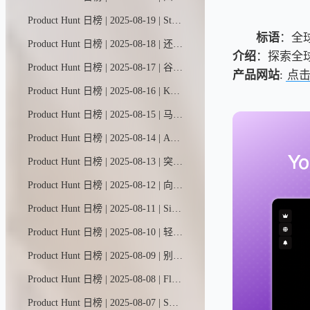
Product Hunt 日榜 | 2025-08-19 | Stormy是一款专为网红营销打造的AI助手。只需提供简要需求和预算，它就能从公开数据中筛选出合适的YouTube/TikTok创作者，精准匹配评分，自动撰写个性化邀约文案，通过私信/邮件触达，实时追踪回复动态，并协助完成谈判签约——为您提供从对接到成交的全流程极速服务。
标语
：全
Product Hunt 日榜 | 2025-08-18 | 还在被竞争对手甩在身后吗？HeadsUp是首款能主动预警竞品动态并助您快速应对的AI助手。实时洞悉市场变化，即刻触发行动警报。60秒极速部署，全自动智能护航。
介绍
：探索全
Product Hunt 日榜 | 2025-08-17 | 谷歌航班新推出了一款名为"航班特惠"的AI工具，专为行程灵活的旅行者打造。只需用自然语言描述你的理想旅程，比如"今年冬天来趟滑雪之旅"，它就能为你找到最划算的机票和最佳目的地。
产品网站
:
点
Product Hunt 日榜 | 2025-08-16 | Kuse能将杂乱输入转化为条理分明的交付成果，所有操作都在一个可视化画布上完成——你的创作上下文一目了然，随时可编辑，还能重复利用。输入一团乱麻，输出智慧结晶。
Product Hunt 日榜 | 2025-08-15 | 马卡龙是一款让你一见如故的私人AI。它比朋友更懂你的喜好、经历和愿望，还能瞬间调出定制化小程序，让每次对话都甜度满分。
Product Hunt 日榜 | 2025-08-14 | Autumn让AI初创企业仅需3次API调用即可实现用量计价与管控。基于Stripe构建，一站式管理订阅、用量和访问权限。无需配置Webhook或后端逻辑，特别适合开发大语言模型和图像应用的早期团队。
Product Hunt 日榜 | 2025-08-13 | 突破大脑的极限。与你阅读、观看、聆听或记录的所有内容展开对话。随时随地添加资料，或导入数千个视频、播客等内容——全部自动归档至你的智能知识库。让记忆成为永恒可检索的宝藏。
Product Hunt 日榜 | 2025-08-12 | 向各路传奇人物学习任意主题的大师课，课程阵容包括保罗·格雷厄姆、埃隆·马斯克、陶哲轩、安德烈·卡帕西、摩根·豪塞尔、比尔·阿克曼和马克·安德森。观看他们实时共享屏幕，为你讲授自选课题的深度课程。
Product Hunt 日榜 | 2025-08-11 | Simular Pro是一款专为macOS打造的生产级电脑助手，能够像真人一样可靠地自动化处理复杂的桌面任务。
Product Hunt 日榜 | 2025-08-10 | 轻松隐藏网页上的敏感信息，如文字、图片、表单等内容。
Product Hunt 日榜 | 2025-08-09 | 别再浪费时间和金钱选错课程了。CourseCorrect能根据你的水平、经验和技能，全网智能匹配最适合的课程。还能获取就业市场需求、薪资涨幅等深度分析，告诉你哪些技能才能真正推动职业发展。
Product Hunt 日榜 | 2025-08-08 | Floot让非技术人员和创业者也能轻松打造真正可用的专业级网页应用。它设计得极其简单易用又功能强大。整套技术栈（后端、数据库、托管等）都已内置集成，从此你可以毫无障碍地实现自己的创意构想。
Product Hunt 日榜 | 2025-08-07 | SpeedVitals RUM助您实时监测真实用户性能（核心网页指标）与网站分析数据。作为谷歌分析的替代方案，它采用隐私优先设计，全程无需使用追踪Cookie。