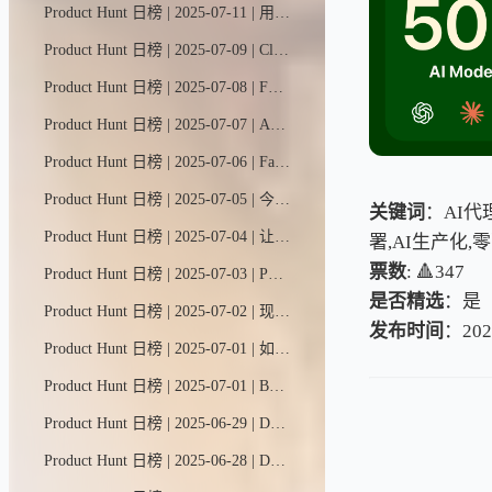
Product Hunt 日榜 | 2025-07-11 | 用AI将简历一键生成Notion风格个人网站——无需编程与设计基础。HelloCV AI助你脱颖而出，展示作品集，秒速斩获面试机会。专属简历域名免费托管，打造你的职业名片。
Product Hunt 日榜 | 2025-07-09 | Clueso是打造惊艳产品视频的最快最简单方式。它能将原始屏幕录像在几分钟内转化为影棚级视频和分步教程文章，无需任何剪辑或设计技能。
Product Hunt 日榜 | 2025-07-08 | Forge是连接并运行跨供应商AI模型的快速安全方案——告别工具碎片化和基础设施困扰。仅需三行代码即可切换。兼容OpenAI。隐私至上。
Product Hunt 日榜 | 2025-07-07 | AI提示词工程工作台，配备强大分析工具，用于设计、测试及系统化评估提示词效果。
Product Hunt 日榜 | 2025-07-06 | FastMoss是首屈一指的TikTok数据分析平台，致力于为TikTok品牌和内容创作者提供可操作的洞察力，助力他们在充满活力的社交电商领域取得成功。
Product Hunt 日榜 | 2025-07-05 | 今日心灵助手是你专属的情绪管理AI伙伴。它能随时随记录心情变化、发现情绪规律，并提供科学有效的调节方法。
关键词
：AI代
Product Hunt 日榜 | 2025-07-04 | 让#AutoCoder搭建网站 = 前端+后端+数据库 无需Supabase！
署,AI生产化,
票数
: 🔺347
Product Hunt 日榜 | 2025-07-03 | Portia助您快速部署生产级AI智能体。它提供即插即用工具集成、声明式规划与统一认证框架，让您能在API和网页端安全可靠地部署智能体，同时保持全程人工监督与控制。
是否精选
：是
Product Hunt 日榜 | 2025-07-02 | 现在，你可以在网页端和移动端使用Cursor智能助手了。就像IDE里那位与你默契协作的老搭档一样，这些跨平台助手同样能编写代码、解答复杂问题，并为你搭建项目框架。
发布时间
：202
Product Hunt 日榜 | 2025-07-01 | 如果能在任何应用、任何标签页上实现类似Figma的协作体验会怎样？Tabl就是专为高效工作打造的第二浏览器。
Product Hunt 日榜 | 2025-07-01 | Byterover是专为AI编程助手打造的智能记忆增强层——它能跨项目和团队创建、调用并管理那些充满灵感的编码最佳实践。现在只需通过Cursor、Windsurf等AI集成开发环境安装插件，即刻开启高效编程之旅。
Product Hunt 日榜 | 2025-06-29 | DeskMinder是一款简洁高效的macOS桌面提醒工具，专为需要醒目提示的注意力缺陷人群设计，让待办事项一目了然。
Product Hunt 日榜 | 2025-06-28 | Dyad 是一款免费、本地化、开源的氛围编程工具。它可作为v0、Lovable和Bolt的替代品，但不受平台束缚或功能限制——你可以自由选用任何AI模型（包括免费的Gemini和OpenRouter模型）！立即免费下载：支持Windows和Mac双平台运行。