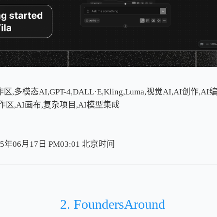
区,多模态AI,GPT-4,DALL·E,Kling,Luma,视觉AI,AI创作,A
作区,AI画布,复杂项目,AI模型集成
5年06月17日 PM03:01
北
京
时
间
北
京
时
间
2. FoundersAround