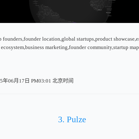
 founders,founder location,global startups,product showcase,e
p ecosystem,business marketing,founder community,startup map
5年06月17日 PM03:01
北
京
时
间
北
京
时
间
3. Pulze