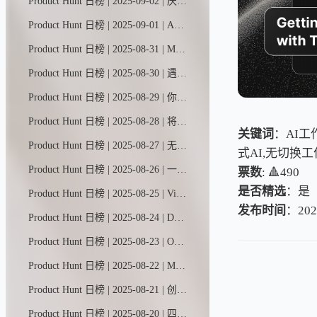
Product Hunt 日榜 | 2025-09-02 | 厌倦了那些缺乏真正自主性的工作流自动化平台？受够了需要自己搭建基础设施的智能体框架？或是那些过于死板、功能基础的智能体构建工具？xpander.ai智能体平台为您提供AI智能体开发与运维的一站式解决方案。
Product Hunt 日榜 | 2025-09-01 | A01是你的专属新闻助手，帮你追踪所有关心的话题。只需告诉它你想关注的内容，它就会为你带来最新资讯。
Product Hunt 日榜 | 2025-08-31 | Motion以高清画质捕捉屏幕动态，平滑处理鼠标移动轨迹，添加局部放大特效，让您全面掌控视觉呈现。只需轻点几下，原始素材即刻升级为专业级精制视频——无论是分享展示、产品演示还是营销推广，皆能完美胜任。
Product Hunt 日榜 | 2025-08-30 | 遇见Surf——一款专业AI助手，将加密市场的纷杂信息转化为行动指南。整合实时社群情绪与链上数据，打造研究与执行的一体化平台。用通俗易懂的 sourced 行业洞察，助您轻松理解RWA（现实世界资产）和稳定币等概念。
Product Hunt 日榜 | 2025-08-29 | 你可能身兼数职：既是CEO，又当营销专员、销售员、会计和客服…现在，让Marblism的AI员工团队为你分忧——全面接管邮件处理、社交媒体运营、潜在客户开发、搜索引擎优化、电话接听及客户支持。
Product Hunt 日榜 | 2025-08-28 | 将非技术性反馈和错误报告在数秒内转化为现成代码。Webvizio自动捕捉产品反馈，收集所有技术数据，并通过Cursor、Windsurf等AI编程工具帮助团队快速解决开发任务。
关键词
：AI工作
Product Hunt 日榜 | 2025-08-27 | 无缝支付体验，助力SaaS业务 🤝 全球伙伴轻松分账 🌍 支持80+种货币、100+国家/地区及稳定币结算 🤖 智能AI助手深度解析业务数据 💳 订阅制与一次性支付兼享，税务自动化省心无忧
式AI,无切换工
Product Hunt 日榜 | 2025-08-26 | 一款工作流自动化平台，可将任务精准分配给人类员工或AI代理。通过整合Slack、Jira和Notion等工具，Trace能够解构现有工作流程，识别自动化契机，并将AI代理嵌入重复性任务中执行。
票数
: 🔺490
是否精选
：是
Product Hunt 日榜 | 2025-08-25 | VibeFlow能将您的指令转化为全栈网络应用，通过类似n8n的可视化工作流构建后端逻辑，让您能够随着创意的演进直观查看、编辑并扩展应用程序架构。
发布时间
：202
Product Hunt 日榜 | 2025-08-24 | Deforge让AI智能体开发变得极其简单。我们的可视化平台将复杂工作流浓缩为单一节点，任何人都能通过填写表单快速部署智能体。
Product Hunt 日榜 | 2025-08-23 | Omnara让Claude Code摆脱终端束缚。先在本地编写代码，随后即可在网页端或移动端无缝续写。设备切换丝滑流畅，工作进度实时同步。当智能代理需要您介入时，推送即时抵达，一键即可审批变更。SDK兼容所有AI代理系统，开启全平台编程新体验。
Product Hunt 日榜 | 2025-08-22 | Mocke AI智能体模拟执行邮件营销活动，1分钟内即可反馈结果，包括邮件打开率、回复率和退订率等关键指标。更独特的是，Mocke能深度解析潜在客户行为：精准指出未打开邮件的原因，解析被标记垃圾邮件或遭到忽视的深层因素。助您获取真实场景中无法捕捉的营销成败关键洞察，揭示活动成功或失败的本质原因。
Product Hunt 日榜 | 2025-08-21 | 创建你自己的发布保护机制，用简单英语标记或阻止团队代码更改，让你立即知晓一切是否按计划进行或违反规则。
Product Hunt 日榜 | 2025-08-20 | 四月是一款语音AI行政助手，可免提管理您的邮件和日程。专为需要行政助理的大忙人设计。只需动动嘴，就能让四月帮您重新安排会议、删除垃圾邮件并回复重要邮件。