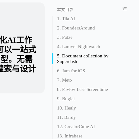
本文目录
1. Tila AI
2. FoundersAround
3. Pulze
可视化AI工作
4. Laravel Nightwatch
可以一站式
5. Document collection by
I模型。无需
Superdash
搜索与设计
6. Jam for iOS
7. Meto
8. Pavlov Less Screentime
9. Buglet
10. Healy
11. Bardy
12. CreatorCube AI
13. Infrabase