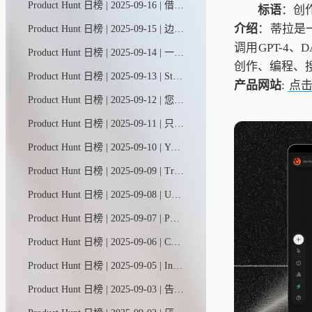
Product Hunt 日榜 | 2025-09-16 | 借助Blocks，任何人都能在几分钟内构建智能工作应用和AI智能体。它们不仅能管理工作流程，更能切实推进任务完成。我们的AI构建助手Ella将自然语言转化为应用与智能体，将应用构建与智能体开发双平台合二为一，打造出功能强大的统一工作平台。
标语
：创
介绍
：蒂拉是
Product Hunt 日榜 | 2025-09-15 | 边做边说；Guidde将你的点击与口述转化为精炼的分步指南，并配以AI语音，无需脚本，无需重录。
调用GPT-4、
Product Hunt 日榜 | 2025-09-14 | 一个展示设备端机器学习和生成式人工智能应用案例的画廊，让人们能够在本地试用和使用模型。
创作、编程、
Product Hunt 日榜 | 2025-09-13 | Stash MCP服务器让Cursor、Claude和Copilot等AI助手能够直接访问团队的实时工作内容（代码、文档、任务），无需反复提示即可解决问题。只需说"请处理我分配的编号为…的任务"——一句话就够了。
产品网站
:
点
Product Hunt 日榜 | 2025-09-12 | 您的核心代码、云及运行时安全平台。借助AI自动修复与自动分诊功能，智能修补漏洞。误报率降低85%。安全是每个人的责任。让安全防护自动完成，使开发者回归创造本身。
Product Hunt 日榜 | 2025-09-11 | 只需几分钟即可创建并上线新店铺，在AI智能团队的全程支持下轻松启航——从店铺搭建、设计到正式运营，您的专属AI助手将提供全方位支持。我们负责营销自动化与活动策划，让您专注核心销售业务。
Product Hunt 日榜 | 2025-09-10 | YouMind助您轻松开启创作之旅，从捕捉灵感到打磨文章、播客、视频等作品。通过YouMind，每个人都能将好奇心转化为精彩创作。
Product Hunt 日榜 | 2025-09-09 | Tripo是一款生成式AI模型，可将文本或图像转化为可直接投入生产的3D素材。基于数百亿参数构建的Tripo 3.0版本，能够生成更锐利的几何结构、更整洁的拓扑布局和更丰富的纹理细节，最终呈现更高质量的3D成果。
Product Hunt 日榜 | 2025-09-08 | Uxia让各种规模的设计和产品团队都能轻松开展用户测试。传统工具速度慢、成本高且往往不够准确。Uxia运用人工智能和虚拟用户技术，快速提供可靠洞察，助力实现更敏捷高效的产品开发。
Product Hunt 日榜 | 2025-09-07 | PhotoFox AI只需一张产品照片，即可生成完整营销素材——影棚级平面图片、抓眼球短视频、即用型广告模板。几分钟内获得100+品牌专属素材，成本仅为传统拍摄的零头。
Product Hunt 日榜 | 2025-09-06 | CapCut AI智能剪辑工具——您的智能剪辑助手，支持镜头捕捉与指令驱动创作。从自动剪辑到虚拟形象生成，从智能片段切割到素材创作，CapCut以AI之力重塑剪辑体验：操作简单、功能强大、智能高效。
Product Hunt 日榜 | 2025-09-05 | Incerto是一款专为数据库设计的AI原生Copilot助手。它通过情境感知代理技术，将自然语言指令转化为各类任务——无论是编写查询语句、调整数据架构，还是迁移数据，都能将开发效率提升十倍，同时减少90%的人工操作负担。
Product Hunt 日榜 | 2025-09-03 | 告别繁琐记账。Receiptor AI智能追踪所有历史与当前收据，依托上下文精准提取数据，自动归类支出明细，并无缝同步至Xero/QBO财务系统。通过人工智能轻松创建规则、高效管理票据档案。节省时间，优化税务抵扣，持续保持财税合规。