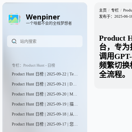
主页
专栏
Prod
Wenpiner
发布于：
2025-06-1
一个啥都不会的全栈梦想者
Product
台，专为
调用GPT
频繁切换
专栏：Product Hunt - 日榜
全流程。
Product Hunt 日榜 | 2025-09-22 | Teable让您的数据即刻转化为行动。无论是客户信息、发票记录，还是批量营销图文生成，所有数据处理工作都变得前所未有的简单高效。
Product Hunt 日榜 | 2025-09-21 | Dart现已将AI聊天与智能代理融合，打造出独具一格的项目管理工具。只需与AI对话，即可轻松完成项目 brainstorming、规划与进度追踪。您还能部署专业化甚至定制化的智能代理，让它们高效执行任何已规划的工作任务。
Product Hunt 日榜 | 2025-09-20 | MagicLight助您轻松将任意脚本转化为电影级故事视频——仅需几分钟。无论是制作YouTube内容、儿童故事、广告还是品牌宣传片，MagicLight作为智能故事视频助手，让叙事创作变得毫不费力。
Product Hunt 日榜 | 2025-09-19 | 描述您的活动，即刻获得精美的报名页面、邀请函等更多内容。通过直观的编辑工具调整细节，AI将为您完成繁重工作。特别适合渴望举办专业活动却不愿在各种工具间来回切换的个人与团队。
Product Hunt 日榜 | 2025-09-18 | 从网站实时抓取真实数据并导入Univers（我们的电子表格引擎，在GitHub上已获得27.5k星标！）。在这里，您可以提问、通过交互式表格和图表进行可视化分析，还能进行数据切片、多维筛选及导出——所有操作一站式完成。
Product Hunt 日榜 | 2025-09-17 | 您的Next Store专为渴望打造并运营现代化、高性能在线商店的创业者、品牌主及代理商而生。它摆脱了Shopify等平台繁冗的插件束缚与功能限制，为追求极致速度与高度适应性的您量身定制。