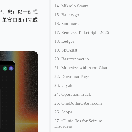
14. Mikrolo Smart
里，您可以一站式
15. Batterygo!
签页，单窗口即可完成
16. Soulmark
17. Zendesk Ticket Split 2025
18. Ledger
19. SEOZast
20. Bearconnect.io
21. Monetize with AtomChat
22. DownloadPage
23. taiyaki
24. Operation Track
25. OneDollarOAuth.com
26. Scope
27. iCliniq Tes for Seizure
Disorders