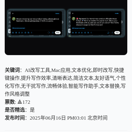
关键词
：AI改写工具,Mac应用,文本优化,即时改写,快捷
键操作,提升写作效率,清晰表达,简洁文本,友好语气,个性
化写作,无干扰写作,流畅体验,智能写作助手,文本替换,写
作风格调整
票数
: 🔺172
是否精选
：是
发布时间
：2025年06月16日 PM03:01
北
京
时
间
北
京
时
间