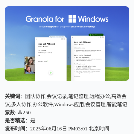
关键词
：团队协作,会议记录,笔记整理,远程办公,高效会
议,多人协作,办公软件,Windows应用,会议管理,智能笔记
票数
: 🔺250
是否精选
：是
发布时间
：2025年06月16日 PM03:01
北
京
时
间
北
京
时
间