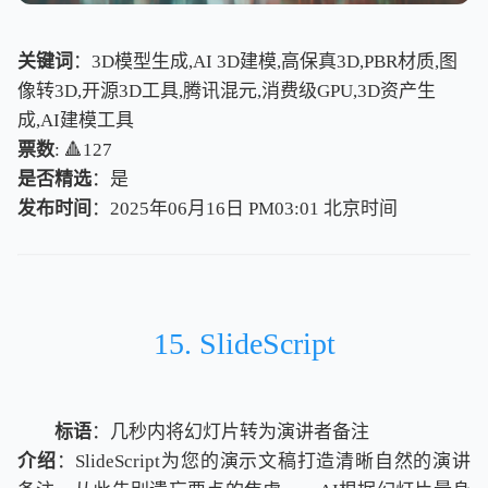
关键词
：3D模型生成,AI 3D建模,高保真3D,PBR材质,图
像转3D,开源3D工具,腾讯混元,消费级GPU,3D资产生
成,AI建模工具
票数
: 🔺127
是否精选
：是
发布时间
：2025年06月16日 PM03:01
北
京
时
间
北
京
时
间
15. SlideScript
标语
：几秒内将幻灯片转为演讲者备注
介绍
：SlideScript为您的演示文稿打造清晰自然的演讲