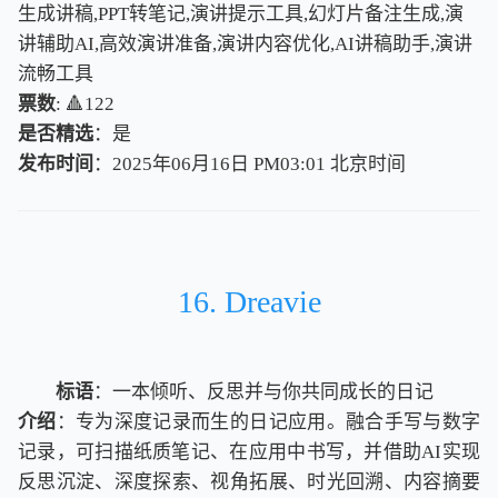
生成讲稿,PPT转笔记,演讲提示工具,幻灯片备注生成,演
讲辅助AI,高效演讲准备,演讲内容优化,AI讲稿助手,演讲
流畅工具
票数
: 🔺122
是否精选
：是
发布时间
：2025年06月16日 PM03:01
北
京
时
间
北
京
时
间
16. Dreavie
标语
：一本倾听、反思并与你共同成长的日记
介绍
：专为深度记录而生的日记应用。融合手写与数字
记录，可扫描纸质笔记、在应用中书写，并借助AI实现
反思沉淀、深度探索、视角拓展、时光回溯、内容摘要