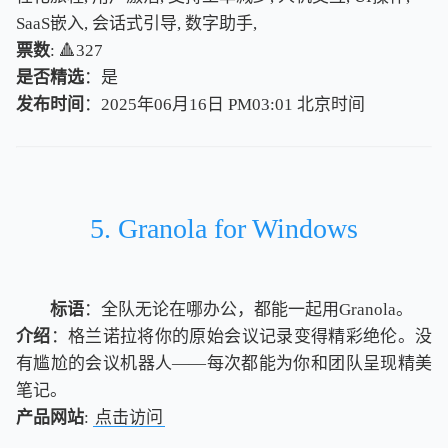
SaaS嵌入, 会话式引导, 数字助手,
票数
: 🔺327
是否精选
：是
发布时间
：2025年06月16日 PM03:01
北
京
时
间
北
京
时
间
5. Granola for Windows
标语
：全队无论在哪办公，都能一起用Granola。
介绍
：格兰诺拉将你的原始会议记录变得精彩绝伦。没
有尴尬的会议机器人——每次都能为你和团队呈现精美
笔记。
产品网站
:
点击访问