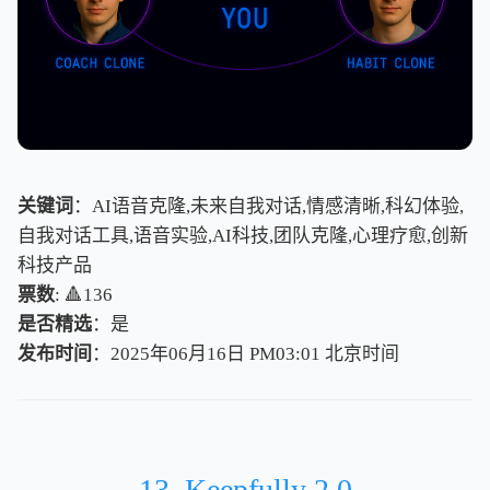
关键词
：AI语音克隆,未来自我对话,情感清晰,科幻体验,
自我对话工具,语音实验,AI科技,团队克隆,心理疗愈,创新
科技产品
票数
: 🔺136
是否精选
：是
发布时间
：2025年06月16日 PM03:01
北
京
时
间
北
京
时
间
13. Keepfully 2.0