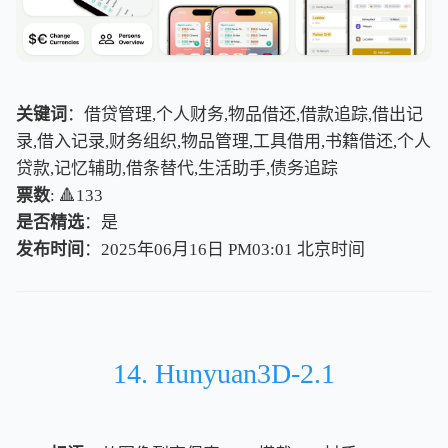
关键词
：借贷管理,个人财务,物品借还,借款追踪,借出记
录,借入记录,财务组织,物品管理,工具借用,书籍借还,个人
贷款,记忆辅助,借条替代,生活助手,债务追踪
票数
: 🔺133
是否精选
：是
发布时间
：2025年06月16日 PM03:01
北
京
时
间
北
京
时
间
14. Hunyuan3D-2.1