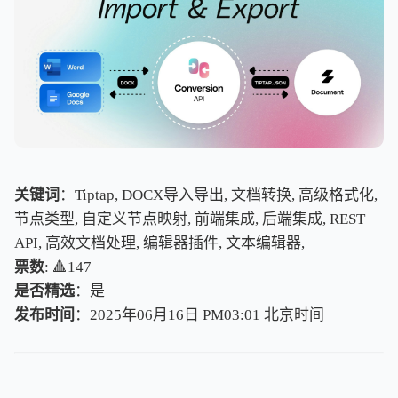
关键词
：Tiptap, DOCX导入导出, 文档转换, 高级格式化,
节点类型, 自定义节点映射, 前端集成, 后端集成, REST
API, 高效文档处理, 编辑器插件, 文本编辑器,
票数
: 🔺147
是否精选
：是
发布时间
：2025年06月16日 PM03:01
北
京
时
间
北
京
时
间