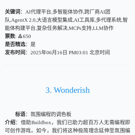
关键词
：AI代理平台,多智能体协作,跨厂商AI团
队,AgentX 2.0,大语言模型集成,AI工具库,多代理系统,智
能体构建平台,复杂任务解决,MCPs支持,LLM协作
票数
: 🔺650
是否精选
：是
发布时间
：2025年06月16日 PM03:01
北
京
时
间
北
京
时
间
3. Wonderish
标语
：氛围编程的调色板
介绍
：借助Buildbox，我们已助力超百万人无需编程即
可创作游戏。如今，我们将这种极简理念延伸至氛围编