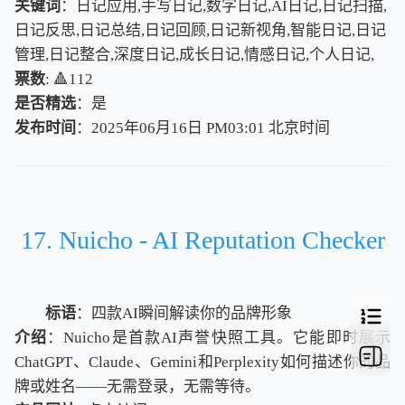
关键词
：日记应用,手写日记,数字日记,AI日记,日记扫描,
日记反思,日记总结,日记回顾,日记新视角,智能日记,日记
管理,日记整合,深度日记,成长日记,情感日记,个人日记,
票数
: 🔺112
是否精选
：是
发布时间
：2025年06月16日 PM03:01
北
京
时
间
北
京
时
间
17. Nuicho - AI Reputation Checker
标语
：四款AI瞬间解读你的品牌形象
介绍
：Nuicho是首款AI声誉快照工具。它能即时展示
ChatGPT、Claude、Gemini和Perplexity如何描述你的品
牌或姓名——无需登录，无需等待。