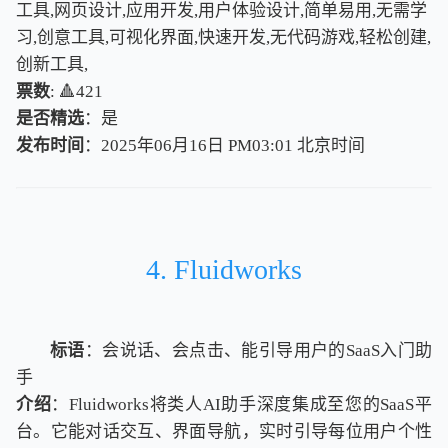
工具,网页设计,应用开发,用户体验设计,简单易用,无需学
习,创意工具,可视化界面,快速开发,无代码游戏,轻松创建,
创新工具,
票数
: 🔺421
是否精选
：是
发布时间
：2025年06月16日 PM03:01
北
京
时
间
北
京
时
间
4. Fluidworks
标语
：会说话、会点击、能引导用户的SaaS入门助
手
介绍
：Fluidworks将类人AI助手深度集成至您的SaaS平
台。它能对话交互、界面导航，实时引导每位用户个性