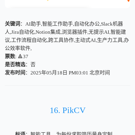
关键词
：AI助手,智能工作助手,自动化办公,Slack机器
人,Jira自动化,Notion集成,浏览器插件,无提示AI,智能建
议,工作流程自动化,跨工具协作,主动式AI,生产力工具,办
公效率软件,
票数
: 🔺37
是否精选
：否
发布时间
：2025年05月18日 PM03:01
北
京
时
间
北
京
时
间
16. PikCV
标语
：智能工具，为每份求职简历量身定制