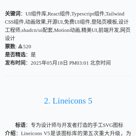
关键词
：UI组件库,React组件,Typescript组件,Tailwind
CSS组件,动画效果,开源UI,免费UI组件,登陆页模板,设计
工程师,shadcn/ui配套,Motion动画,精美UI,前端开发,网页
设计
票数
: 🔺520
是否精选
：是
发布时间
：2025年05月18日 PM03:01
北
京
时
间
北
京
时
间
2. Lineicons 5
标语
：专为设计师与开发者打造的手工SVG图标
介绍
：Lineicons V5是该图标库的第五次重大升级，为