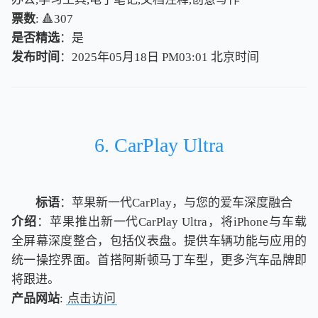
票数
: 🔺307
是否精选
：是
发布时间
：2025年05月18日 PM03:01
北
京
时
间
北
京
时
间
6. CarPlay Ultra
标语
：苹果新一代CarPlay，与您的爱车深度融合
介绍
：苹果推出新一代CarPlay Ultra，将iPhone与车载
全屏幕深度整合，包括仪表盘。提供车辆功能与应用的
统一操控界面。首搭阿斯顿马丁车型，更多汽车品牌即
将跟进。
产品网站
:
点击访问