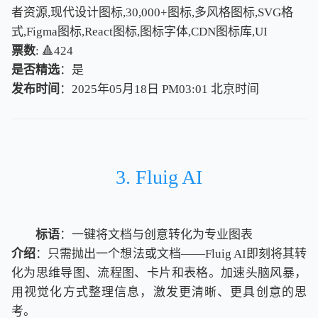
者资源,现代设计图标,30,000+图标,多风格图标,SVG格
式,Figma图标,React图标,图标字体,CDN图标库,UI
票数
: 🔺424
是否精选
：是
发布时间
：2025年05月18日 PM03:01
北
京
时
间
北
京
时
间
3. Fluig AI
标语
：一键将文档与创意转化为专业图表
介绍
：只需抛出一个想法或文档——Fluig AI即刻将其转
化为思维导图、流程图、卡片和表格。加速头脑风暴，
用视觉化方式整理信息，激发更清晰、更具创意的思
考。