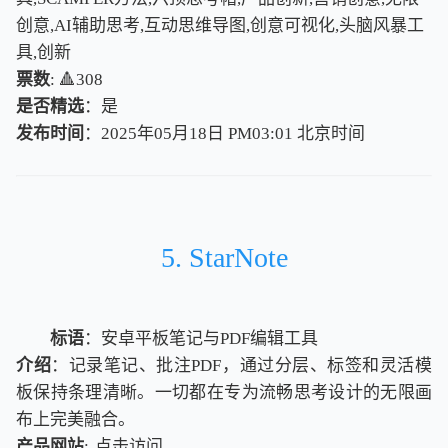
创意,AI辅助思考,互动思维导图,创意可视化,头脑风暴工
具,创新
票数
: 🔺308
是否精选
：是
发布时间
：2025年05月18日 PM03:01
北
京
时
间
北
京
时
间
5. StarNote
标语
：安卓平板笔记与PDF编辑工具
介绍
：记录笔记、批注PDF，通过分层、标签和灵活模
板保持条理清晰。一切都在专为流畅思考设计的无限画
布上完美融合。
产品网站
:
点击访问