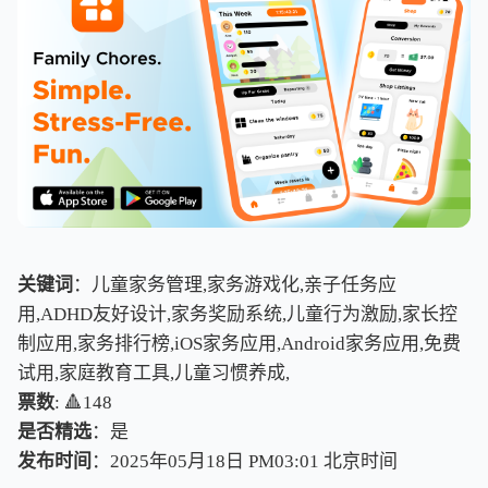
关键词
：儿童家务管理,家务游戏化,亲子任务应
用,ADHD友好设计,家务奖励系统,儿童行为激励,家长控
制应用,家务排行榜,iOS家务应用,Android家务应用,免费
试用,家庭教育工具,儿童习惯养成,
票数
: 🔺148
是否精选
：是
发布时间
：2025年05月18日 PM03:01
北
京
时
间
北
京
时
间