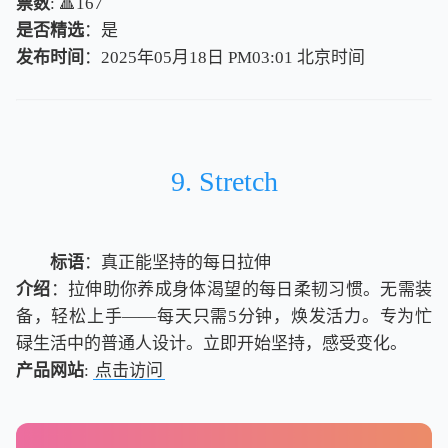
票数
: 🔺167
是否精选
：是
发布时间
：2025年05月18日 PM03:01
北
京
时
间
北
京
时
间
9. Stretch
标语
：真正能坚持的每日拉伸
介绍
：拉伸助你养成身体渴望的每日柔韧习惯。无需装
备，轻松上手——每天只需5分钟，焕发活力。专为忙
碌生活中的普通人设计。立即开始坚持，感受变化。
产品网站
:
点击访问