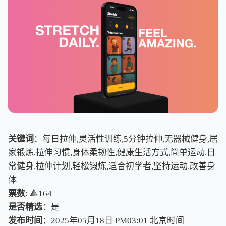
关键词
：每日拉伸,灵活性训练,5分钟拉伸,无器械健身,居
家锻炼,拉伸习惯,身体柔韧性,健康生活方式,简单运动,日
常健身,拉伸计划,轻松锻炼,适合初学者,坚持运动,改善身
体
票数
: 🔺164
是否精选
：是
发布时间
：2025年05月18日 PM03:01
北
京
时
间
北
京
时
间