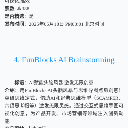
可视化,高效
票数
: 🔺388
是否精选
：是
发布时间
：2025年05月18日 PM03:01
北
京
时
间
北
京
时
间
4. FunBlocks AI Brainstorming
标语
：AI赋能头脑风暴 激发无限创意
介绍
：用FunBlocks AI头脑风暴与思维导图点燃创意！
突破思维定式，借助AI和经典思维模型（SCAMPER、
六顶思考帽等）激发无限灵感。通过交互式思维导图可
视化创意，为产品开发、市场营销等领域注入创新动
能。