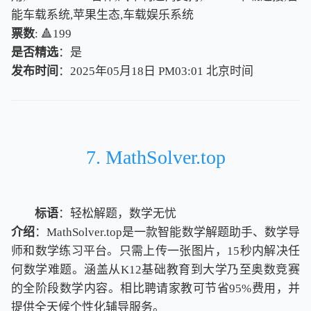
能车载系统,苹果生态,车载娱乐系统
票数
: 🔺199
是否精选
：是
发布时间
：2025年05月18日 PM03:01
北
京
时
间
北
京
时
间
7. MathSolver.top
标语
：轻松解题，数学无忧
介绍
：MathSolver.top是一款智能数学解题助手、数学导
师和数学练习平台。只需上传一张图片，15秒内解决任
何数学难题。涵盖从K12基础教育到大学乃至奥数竞赛
的全阶段数学内容。相比聘请家教可节省95%费用，并
提供全天候个性化辅导服务。