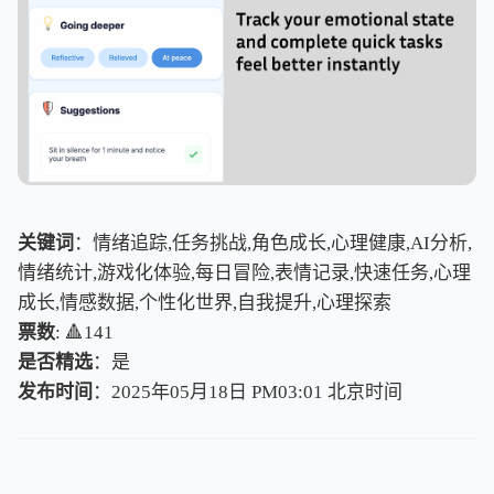
关键词
：情绪追踪,任务挑战,角色成长,心理健康,AI分析,
情绪统计,游戏化体验,每日冒险,表情记录,快速任务,心理
成长,情感数据,个性化世界,自我提升,心理探索
票数
: 🔺141
是否精选
：是
发布时间
：2025年05月18日 PM03:01
北
京
时
间
北
京
时
间